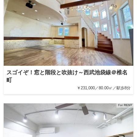
スゴイぞ！窓と階段と吹抜け～西武池袋線＠椎名
町
￥231,000／80.00㎡／駅歩8分
For RENT