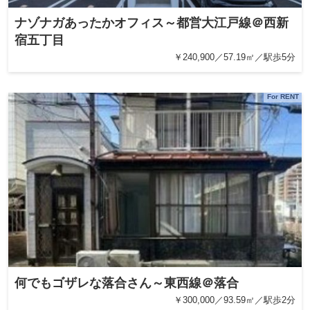
ナゾナガあったかオフィス～都営大江戸線＠西新
宿五丁目
￥240,900／57.19㎡／駅歩5分
For RENT
何でもゴザレな落合さん～東西線＠落合
￥300,000／93.59㎡／駅歩2分