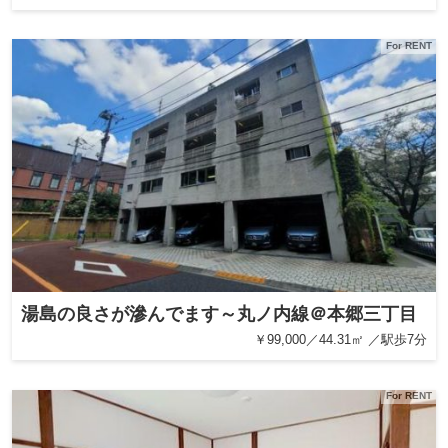
For RENT
湯島の良さが滲んでます～丸ノ内線＠本郷三丁目
￥99,000／44.31㎡ ／駅歩7分
For RENT