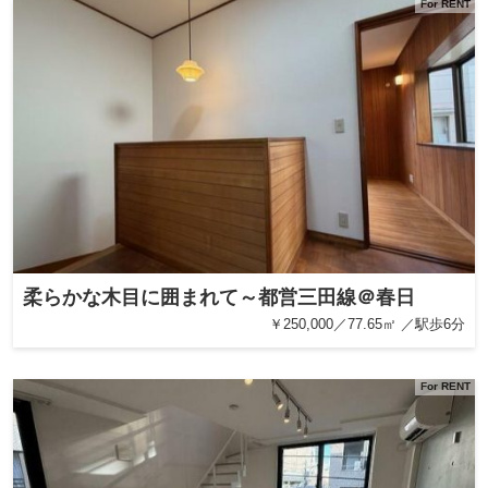
For RENT
柔らかな木目に囲まれて～都営三田線＠春日
￥250,000／77.65㎡ ／駅歩6分
For RENT