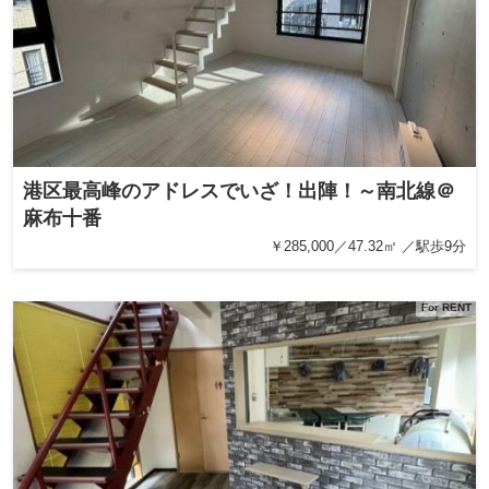
港区最高峰のアドレスでいざ！出陣！～南北線＠
麻布十番
￥285,000／47.32㎡ ／駅歩9分
For RENT