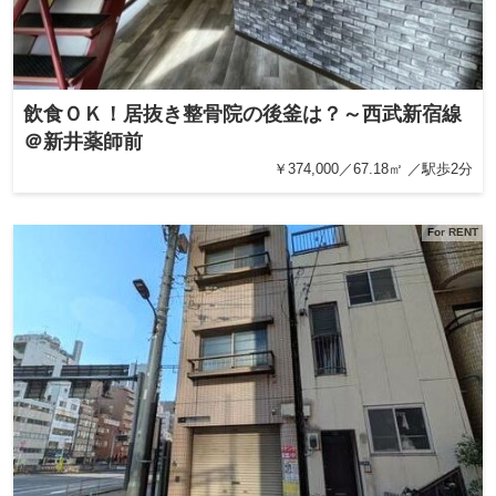
飲食ＯＫ！居抜き整骨院の後釜は？～西武新宿線
＠新井薬師前
￥374,000／67.18㎡ ／駅歩2分
For RENT