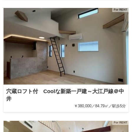
For RENT
穴蔵ロフト付 Coolな新築一戸建～大江戸線＠中
井
￥380,000／84.79㎡／駅歩5分
For RENT