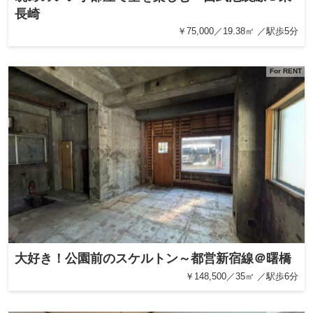
長崎
￥75,000／19.38㎡ ／駅歩5分
For RENT
大好き！公園前のスケルトン～都営新宿線＠曙橋
￥148,500／35㎡ ／駅歩6分