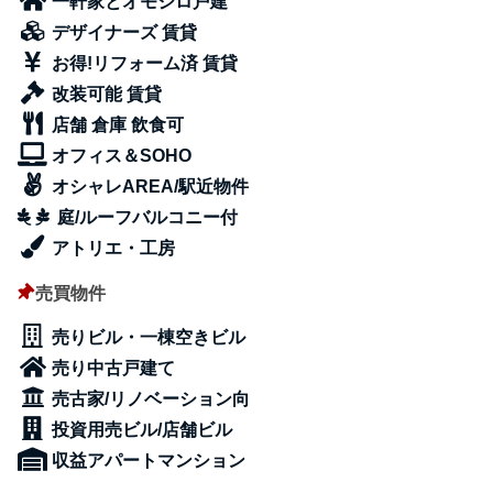
一軒家とオモシロ戸建
デザイナーズ 賃貸
お得!リフォーム済 賃貸
改装可能 賃貸
店舗 倉庫 飲食可
オフィス＆SOHO
オシャレAREA/駅近物件
庭/ルーフバルコニー付
アトリエ・工房
売買物件
売りビル・一棟空きビル
売り中古戸建て
売古家/リノベーション向
投資用売ビル/店舗ビル
収益アパートマンション