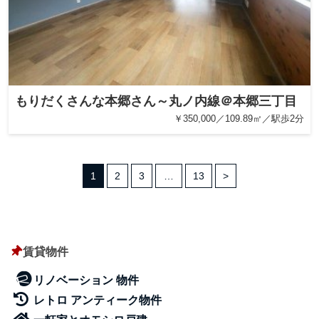
もりだくさんな本郷さん～丸ノ内線＠本郷三丁目
￥350,000／109.89㎡／駅歩2分
1
2
3
…
13
>
賃貸物件
リノベーション 物件
レトロ アンティーク物件