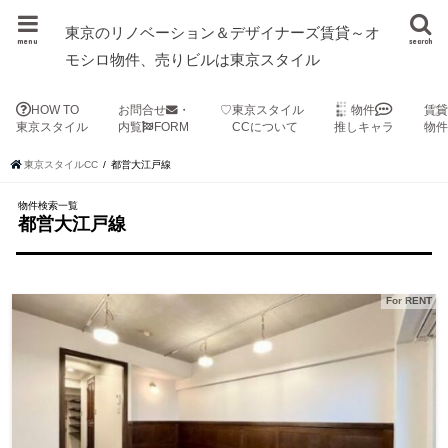
東京のリノベーション＆デザイナーズ賃貸～オ
menu
search
モシロ物件、売りビルは東京スタイル
HOW TO
お問合せ
・
♡東京スタイル
物件
賃
東京スタイル
内覧
FORM
CCについて
推しキャラ
物
東京スタイルCC
都営大江戸線
物件検索一覧
都営大江戸線
For RENT