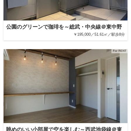
公園のグリーンで珈琲を～総武・中央線＠東中野
￥195,000／51.61㎡／駅歩8分
For RENT
眺めのいい小部屋で空を楽しむ～西武池袋線＠東