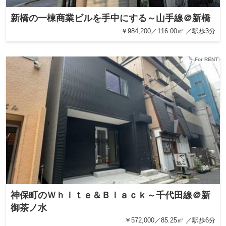
新橋の一棟商業ビルを手中にする～山手線＠新橋
￥984,200／116.00㎡ ／駅歩3分
For RENT
神保町のＷｈｉｔｅ＆Ｂｌａｃｋ～千代田線＠新
御茶ノ水
￥572,000／85.25㎡ ／駅歩6分