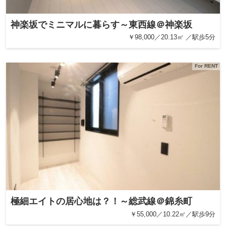
神楽坂でミニマルに暮らす～東西線＠神楽坂
￥98,000／20.13㎡ ／駅歩5分
For RENT
極細エイトの居心地は？！～総武線＠錦糸町
￥55,000／10.22㎡／駅歩9分