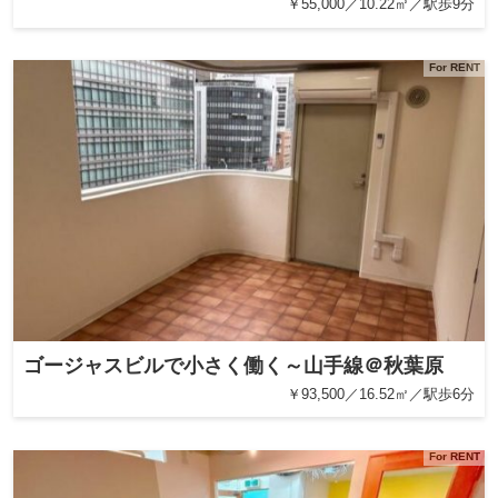
￥55,000／10.22㎡／駅歩9分
For RENT
ゴージャスビルで小さく働く～山手線＠秋葉原
￥93,500／16.52㎡／駅歩6分
For RENT