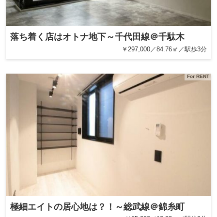
落ち着く店はオトナ地下～千代田線＠千駄木
￥297,000／84.76㎡／駅歩3分
For RENT
極細エイトの居心地は？！～総武線＠錦糸町