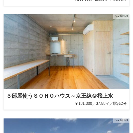
For RENT
３部屋使うＳＯＨＯハウス～京王線＠桜上水
￥181,000／37.98㎡／駅歩2分
For RENT