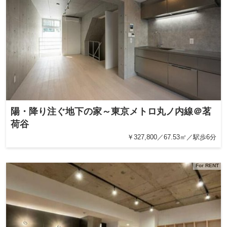
陽・降り注ぐ地下の家～東京メトロ丸ノ内線＠茗
荷谷
￥327,800／67.53㎡／駅歩6分
For RENT