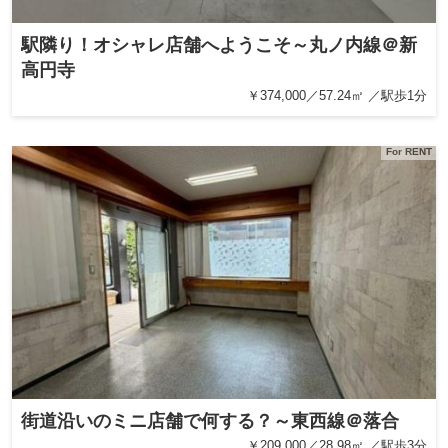
駅隣り！オシャレ店舗へようこそ～丸ノ内線＠新
高円寺
￥374,000／57.24㎡ ／駅歩1分
For RENT
街道沿いのミニ店舗で何する？～東西線＠落合
￥209,000／28.98㎡ ／駅歩3分