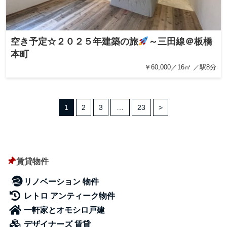
空き予定☆２０２５年建築の旅
～三田線＠板橋
本町
￥60,000／16㎡ ／駅8分
1
2
3
…
23
>
賃貸物件
リノベーション 物件
レトロ アンティーク物件
一軒家とオモシロ戸建
デザイナーズ 賃貸