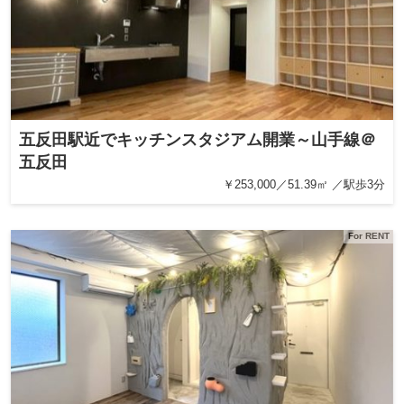
五反田駅近でキッチンスタジアム開業～山手線＠
五反田
￥253,000／51.39㎡ ／駅歩3分
For RENT