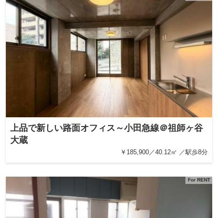
上品で新しい路面オフィス～小田急線＠祖師ヶ谷
大蔵
￥185,900／40.12㎡ ／駅歩8分
For RENT