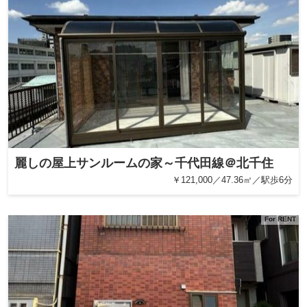
麗しの屋上サンルームの家～千代田線＠北千住
￥121,000／47.36㎡／駅歩6分
For RENT