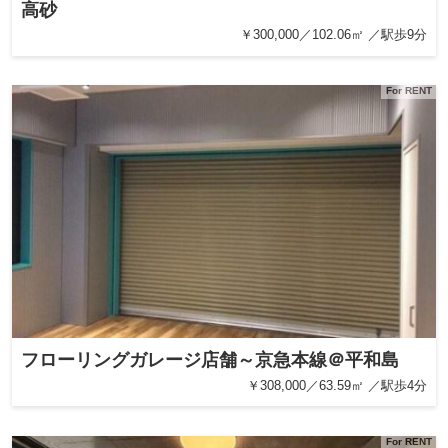
高砂
￥300,000／102.06㎡ ／駅歩9分
For RENT
フローリングガレージ店舗～京急本線＠平和島
￥308,000／63.59㎡ ／駅歩4分
For RENT