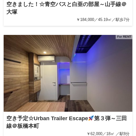
空きました！☆青空バスと白亜の部屋～山手線＠
大塚
￥184,000／45.19㎡／駅歩7分
For RENT
空き予定☆Urban Trailer Escape
第３弾～三田
線＠板橋本町
￥62,000／18㎡ ／駅8分