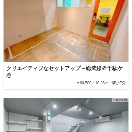
クリエイティブなセットアップ～総武線＠千駄ケ
谷
￥60,500／10.28㎡／駅歩7分
For RENT