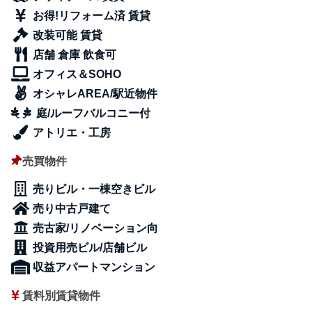
お得!リフォーム済 賃貸
改装可能 賃貸
店舗 倉庫 飲食可
オフィス＆SOHO
オシャレAREA/駅近物件
庭/ルーフバルコニー付
アトリエ・工房
売買物件
売りビル・一棟空きビル
売り中古戸建て
売古家/リノベーション向
投資用売ビル/店舗ビル
収益アパートマンション
賃料別賃貸物件