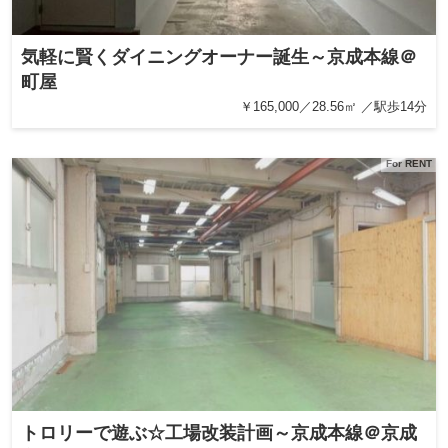
気軽に賢くダイニングオーナー誕生～京成本線＠
町屋
￥165,000／28.56㎡ ／駅歩14分
For RENT
トロリーで遊ぶ☆工場改装計画～京成本線＠京成