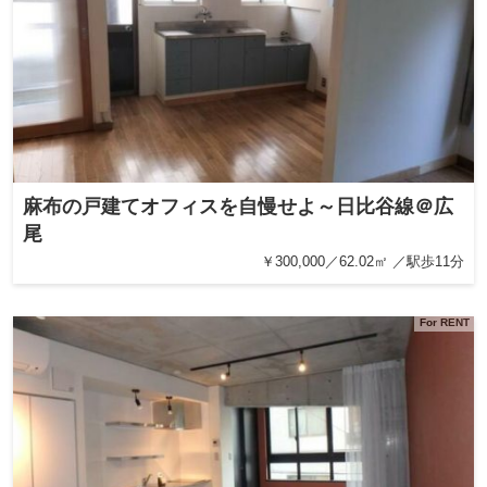
麻布の戸建てオフィスを自慢せよ～日比谷線＠広
尾
￥300,000／62.02㎡ ／駅歩11分
For RENT