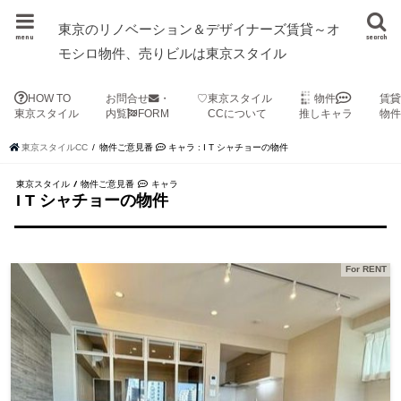
東京のリノベーション＆デザイナーズ賃貸～オ
menu
search
モシロ物件、売りビルは東京スタイル
HOW TO
お問合せ
・
♡東京スタイル
物件
賃
東京スタイル
内覧
FORM
CCについて
推しキャラ
物
東京スタイルCC
物件ご意見番
キャラ : I T シャチョーの物件
東京スタイル / 物件ご意見番
キャラ
I T シャチョーの物件
For RENT