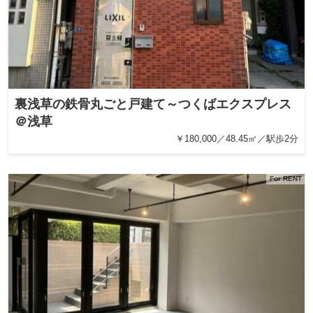
裏浅草の鉄骨丸ごと戸建て～つくばエクスプレス
＠浅草
￥180,000／48.45㎡／駅歩2分
For RENT