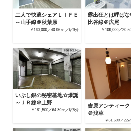
二人で快適シェアＬＩＦＥ
露出狂とは呼ばな
～山手線＠秋葉原
比谷線＠広尾
￥160,000／40.96㎡ ／駅9分
￥109,000／20
For RENT
いぶし銀の秘密基地☆爆誕
～ＪＲ線＠上野
吉原アンティーク
￥181,500／64.30㎡／駅5分
＠浅草
￥61,500／2
For RENT