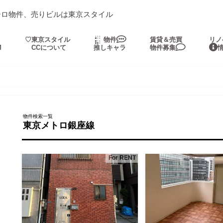
シロ物件、売りビルは東京スタイル
・
♡東京スタイル
物件
賃貸＆売買
リノ
M
CCについて
推しキャラ
物件募集
物件検索一覧
東京メトロ銀座線
For RENT