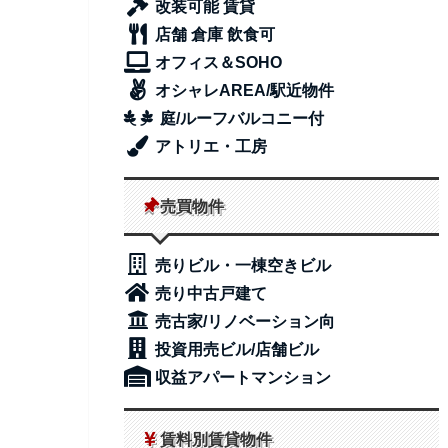
改装可能 賃貸
店舗 倉庫 飲食可
オフィス＆SOHO
オシャレAREA/駅近物件
庭/ルーフバルコニー付
アトリエ・工房
売買物件
売りビル・一棟空きビル
売り中古戸建て
売古家/リノベーション向
投資用売ビル/店舗ビル
収益アパートマンション
賃料別賃貸物件