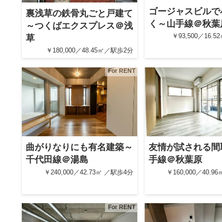
ゴージャスビルで
裏浅草の鉄骨丸ごと戸建て
く～山手線＠秋葉
～つくばエクスプレス＠浅
￥93,500／16.
草
￥180,000／48.45㎡／駅歩2分
For RENT
曲がりなりにも有名建築～
友情が試される間
千代田線＠湯島
手線＠秋葉原
￥240,000／42.73㎡ ／駅歩4分
￥160,000／40.9
For RENT