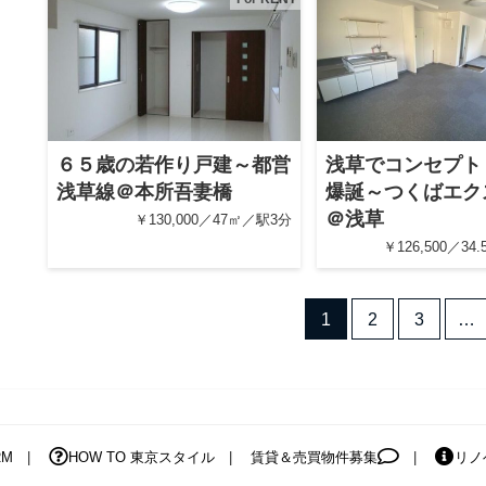
６５歳の若作り戸建～都営
浅草でコンセプト
浅草線＠本所吾妻橋
爆誕～つくばエク
＠浅草
￥130,000／47㎡／駅3分
￥126,500／34
1
2
3
…
RM
HOW TO 東京スタイル
賃貸＆売買物件募集
リノ