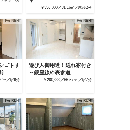
草
6㎡／駅歩13分
￥396,000／81.16㎡／駅歩2分
For RENT
For RENT
シゴトす
遊び人御用達！隠れ家付き
前
～銀座線＠表参道
.92㎡／駅9分
￥200,000／66.57㎡ ／駅7分
For RENT
For RENT