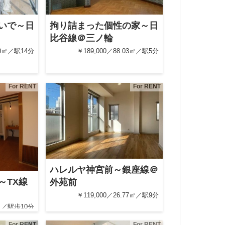
いで～日
拘り詰まった個性の家～日
比谷線＠三ノ輪
.50㎡／駅14分
￥189,000／88.03㎡／駅5分
For RENT
For RENT
ハレルヤ神宮前～銀座線＠
～TX線
外苑前
￥119,000／26.77㎡／駅9分
2㎡／駅歩10分
For RENT
For RENT