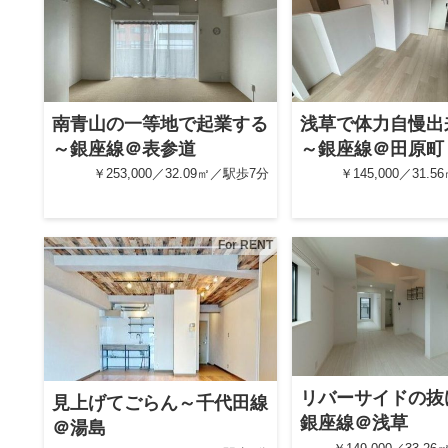
南青山の一等地で起業する
浅草で体力自慢出
～銀座線＠表参道
～銀座線＠田原町
￥253,000／32.09㎡／駅歩7分
￥145,000／31.
For RENT
リバーサイドの抜
見上げてごらん～千代田線
銀座線＠浅草
＠湯島