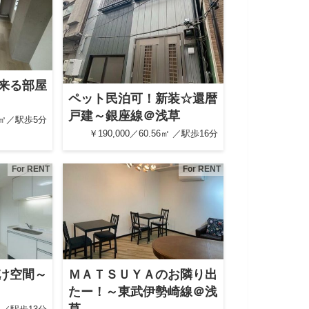
来る部屋
ペット民泊可！新装☆還暦
戸建～銀座線＠浅草
56㎡／駅歩5分
￥190,000／60.56㎡ ／駅歩16分
For RENT
For RENT
け空間～
ＭＡＴＳＵＹＡのお隣り出
たー！～東武伊勢崎線＠浅