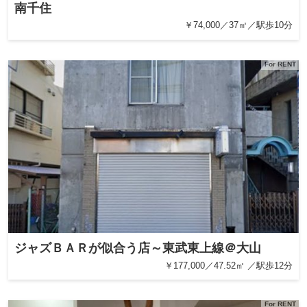
南千住
￥74,000／37㎡／駅歩10分
For RENT
ジャズＢＡＲが似合う店～東武東上線＠大山
￥177,000／47.52㎡ ／駅歩12分
For RENT