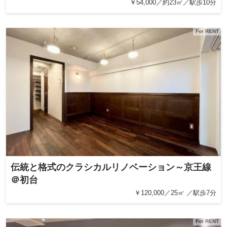
￥54,000／約23㎡／駅歩10分
For RENT
伝統と格式のクラシカルリノベーション～京王線
＠初台
￥120,000／25㎡ ／駅歩7分
For RENT