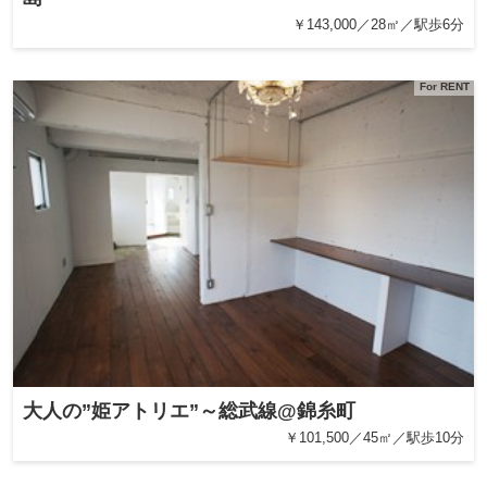
￥143,000／28㎡／駅歩6分
For RENT
大人の”姫アトリエ”～総武線@錦糸町
￥101,500／45㎡／駅歩10分