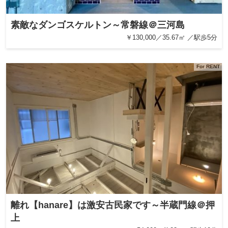
素敵なダンゴスケルトン～常磐線＠三河島
￥130,000／35.67㎡ ／駅歩5分
For RENT
離れ【hanare】は激安古民家です～半蔵門線＠押
上