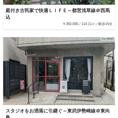
庭付き古民家で快適ＬＩＦＥ～都営浅草線＠西馬
込
￥350,000／114.11㎡／駅歩15分
For RENT
スタジオをお洒落に引継ぐ～東武伊勢崎線＠東向
島