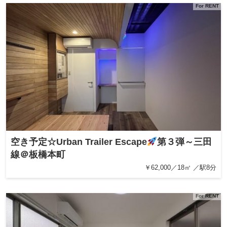
For RENT
空き予定☆Urban Trailer Escape
第３弾～三田
線＠板橋本町
￥62,000／18㎡ ／駅8分
For RENT