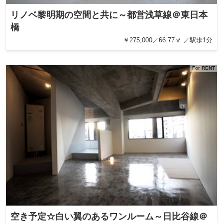
リノベ黎明期の空間と共に～都営浅草線＠東日本
橋
￥275,000／66.77㎡ ／駅歩1分
For RENT
空き予定☆白い翼のあるワンルーム～日比谷線＠