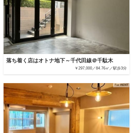
落ち着く店はオトナ地下～千代田線＠千駄木
￥297,000／84.76㎡／駅歩3分
For RENT