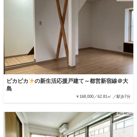
ピカピカ
の新生活応援戸建て～都営新宿線＠大
島
￥168,000／62.81㎡ ／駅歩7分
For RENT