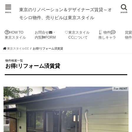
東京のリノベーション＆デザイナーズ賃貸～オ
menu
search
モシロ物件、売りビルは東京スタイル
HOW TO
お問合せ
・
♡東京スタイル
物件
賃
東京スタイル
内覧
FORM
CCについて
推しキャラ
物
東京スタイルCC
お得!リフォーム済賃貸
物件検索一覧
お得!リフォーム済賃貸
For RENT