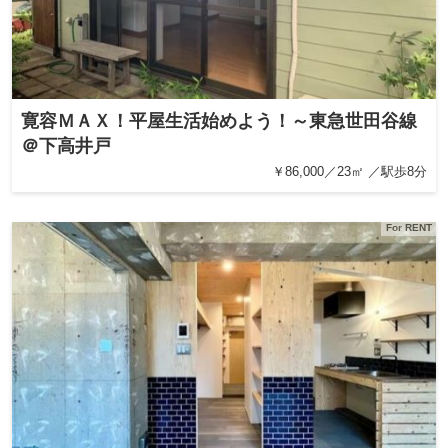
寛容ＭＡＸ！平屋生活始めよう！～東急世田谷線
＠下高井戸
￥86,000／23㎡ ／駅歩8分
For RENT