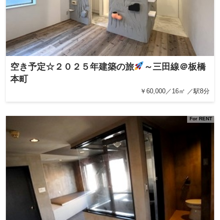
空き予定☆２０２５年建築の旅
～三田線＠板橋
本町
￥60,000／16㎡ ／駅8分
For RENT