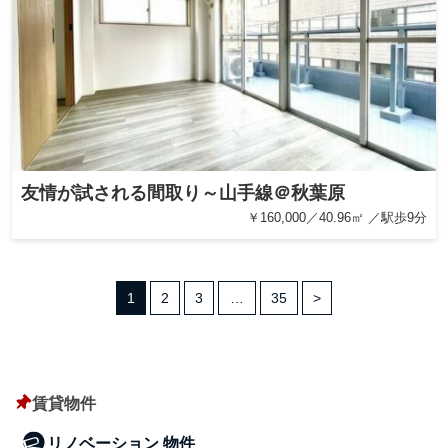
友情が試される間取り～山手線＠秋葉原
￥160,000／40.96㎡ ／駅歩9分
1
2
3
…
35
>
賃貸物件
リノベーション 物件