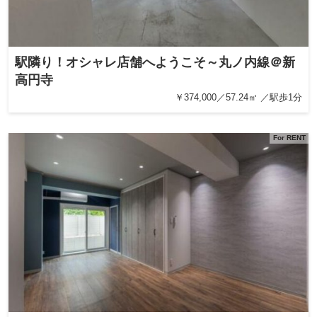
駅隣り！オシャレ店舗へようこそ～丸ノ内線＠新
高円寺
￥374,000／57.24㎡ ／駅歩1分
For RENT