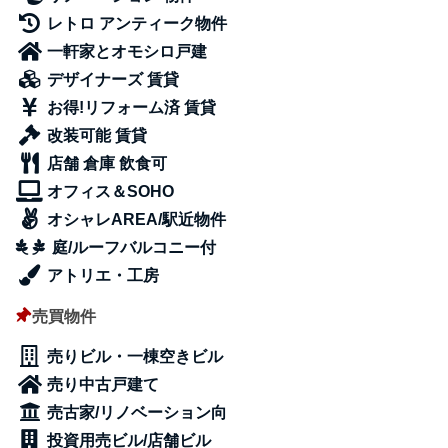
レトロ アンティーク物件
一軒家とオモシロ戸建
デザイナーズ 賃貸
お得!リフォーム済 賃貸
改装可能 賃貸
店舗 倉庫 飲食可
オフィス＆SOHO
オシャレAREA/駅近物件
庭/ルーフバルコニー付
アトリエ・工房
売買物件
売りビル・一棟空きビル
売り中古戸建て
売古家/リノベーション向
投資用売ビル/店舗ビル