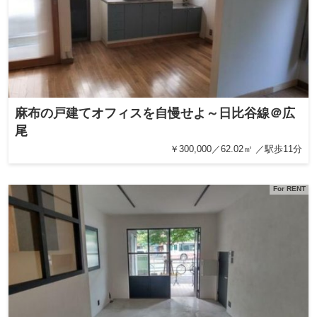
麻布の戸建てオフィスを自慢せよ～日比谷線＠広
尾
￥300,000／62.02㎡ ／駅歩11分
For RENT