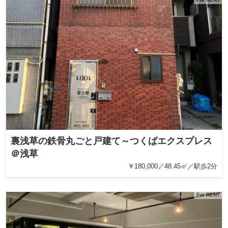
裏浅草の鉄骨丸ごと戸建て～つくばエクスプレス
＠浅草
￥180,000／48.45㎡／駅歩2分
For RENT