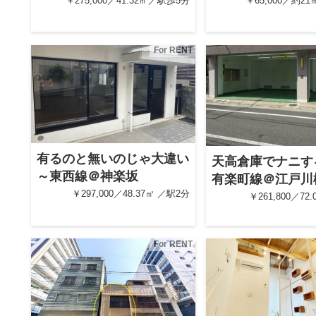
￥275,000／41.32㎡／駅歩5分
￥65,000／約2
For RENT
有るのと無いのじゃ大違い
天高倉庫でナニす
～東西線＠神楽坂
有楽町線＠江戸川
￥297,000／48.37㎡ ／駅2分
￥261,800／72
For RENT