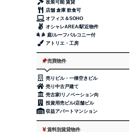
改装可能 賃貸
店舗 倉庫 飲食可
オフィス＆SOHO
オシャレAREA/駅近物件
庭/ルーフバルコニー付
アトリエ・工房
売買物件
売りビル・一棟空きビル
売り中古戸建て
売古家/リノベーション向
投資用売ビル/店舗ビル
収益アパートマンション
賃料別賃貸物件