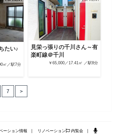
見栄っ張りの千川さん～有
ちたい♪
楽町線＠千川
￥65,000／17.41㎡ ／駅8分
.90㎡／駅7分
7
>
ベーション情報
リノベーション
内覧会