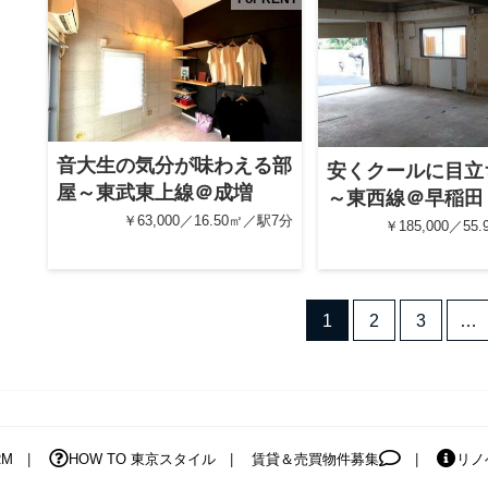
音大生の気分が味わえる部
安くクールに目立
屋～東武東上線＠成増
～東西線＠早稲田
￥63,000／16.50㎡／駅7分
￥185,000／55
1
2
3
…
RM
HOW TO 東京スタイル
賃貸＆売買物件募集
リノ