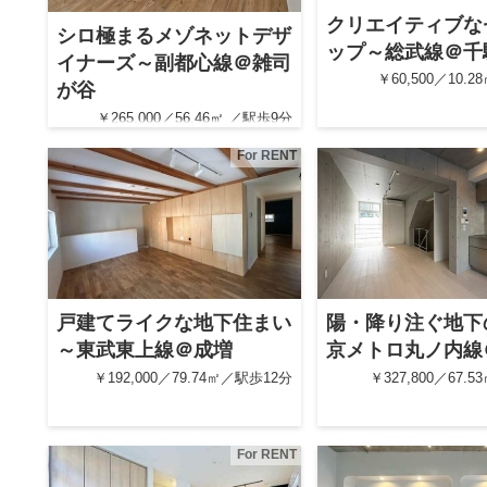
クリエイティブな
シロ極まるメゾネットデザ
ップ～総武線＠千
イナーズ～副都心線＠雑司
￥60,500／10.
が谷
￥265,000／56.46㎡ ／駅歩9分
For RENT
戸建てライクな地下住まい
陽・降り注ぐ地下
～東武東上線＠成増
京メトロ丸ノ内線
￥192,000／79.74㎡／駅歩12分
￥327,800／67.
For RENT