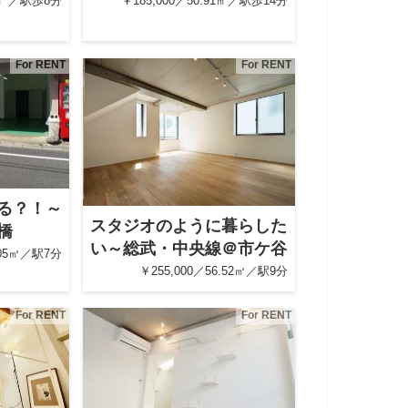
1㎡ ／駅歩8分
￥185,000／50.91㎡／駅歩14分
For RENT
For RENT
る？！～
スタジオのように暮らした
橋
い～総武・中央線＠市ケ谷
.05㎡／駅7分
￥255,000／56.52㎡／駅9分
For RENT
For RENT