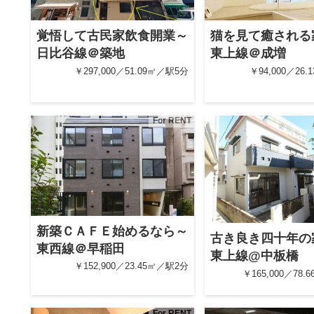
覚悟して古民家飲食開業～
猫を見て癒される
日比谷線＠築地
東上線＠成増
￥297,000／51.09㎡／駅5分
￥94,000／26
For RENT
新築ＣＡＦＥ始めるなら～
古き良き四十年の
東西線＠早稲田
東上線@中板橋
￥152,900／23.45㎡／駅2分
￥165,000／78
For RENT