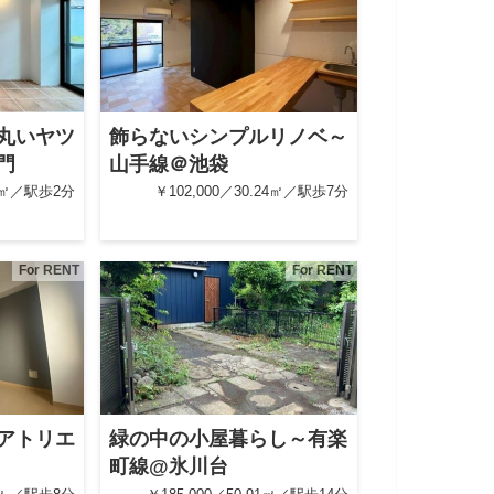
丸いヤツ
飾らないシンプルリノベ～
門
山手線＠池袋
06㎡／駅歩2分
￥102,000／30.24㎡／駅歩7分
For RENT
For RENT
アトリエ
緑の中の小屋暮らし～有楽
町線@氷川台