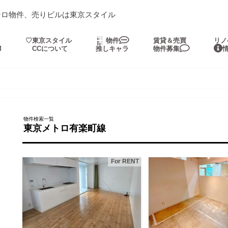
シロ物件、売りビルは東京スタイル
・
♡東京スタイル
物件
賃貸＆売買
リノ
M
CCについて
推しキャラ
物件募集
物件検索一覧
東京メトロ有楽町線
For RENT