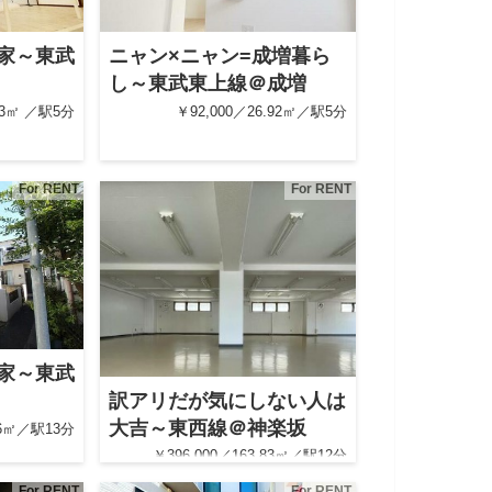
家～東武
ニャン×ニャン=成増暮ら
し～東武東上線＠成増
.13㎡ ／駅5分
￥92,000／26.92㎡／駅5分
For RENT
For RENT
家～東武
訳アリだが気にしない人は
大吉～東西線＠神楽坂
.66㎡／駅13分
￥396,000／163.83㎡／駅12分
For RENT
For RENT