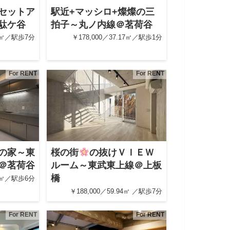
セットア
駅近+マッシロ+燦燦の三
駄ケ谷
拍子～丸ノ内線＠茗荷谷
28㎡／駅歩7分
￥178,000／37.17㎡／駅歩1分
For RENT
For RENT
の家～東
桜の街
の抜けＶＩＥＷ
＠茗荷谷
ルーム～東武東上線＠上板
橋
53㎡／駅歩6分
￥188,000／59.94㎡ ／駅歩7分
For RENT
For RENT