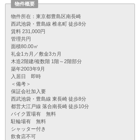
物件概要
物件所在：東京都豊島区南長崎
西武池袋・豊島線 椎名町 徒歩8分
賃料 231,000円
管理共円
面積80.00㎡
礼金1カ月／敷金3カ月
木造2階建/複数階 1階～2階部分
築年2003年9月
入居日 即時
＜備考＞
保証会社加入要
西武池袋・豊島線 東長崎 徒歩8分
都営大江戸線 落合南長崎 徒歩10分
バイク置場有 無料
駐輪場有 無料
シャッター付き
飲食店不可