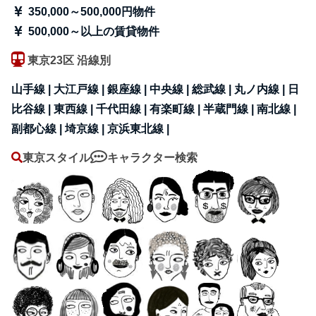
350,000～500,000円物件
500,000～以上の賃貸物件
東京23区 沿線別
山手線 |
大江戸線 |
銀座線 |
中央線 |
総武線 |
丸ノ内線 |
日
比谷線 |
東西線 |
千代田線 |
有楽町線 |
半蔵門線 |
南北線 |
副都心線 |
埼京線 |
京浜東北線 |
東京スタイル
キャラクター検索