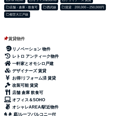
店舗・倉庫・飲食可
西武線
賃貸 200,000～250,000円
都営大江戸線
賃貸物件
リノベーション 物件
レトロ アンティーク物件
一軒家とオモシロ戸建
デザイナーズ 賃貸
お得!リフォーム済 賃貸
改装可能 賃貸
店舗 倉庫 飲食可
オフィス＆SOHO
オシャレAREA/駅近物件
庭/ルーフバルコニー付