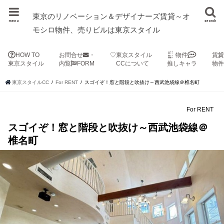
東京のリノベーション＆デザイナーズ賃貸～オ
menu
search
モシロ物件、売りビルは東京スタイル
HOW TO
お問合せ
・
♡東京スタイル
物件
賃
東京スタイル
内覧
FORM
CCについて
推しキャラ
物
東京スタイルCC
For RENT
スゴイぞ！窓と階段と吹抜け～西武池袋線＠椎名町
For RENT
スゴイぞ！窓と階段と吹抜け～西武池袋線＠
椎名町