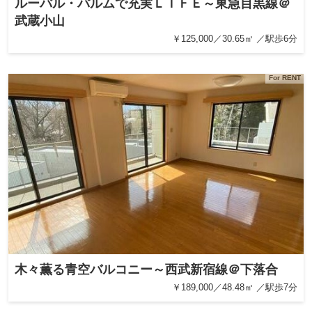
ルーバル・パルムで充実ＬＩＦＥ～東急目黒線＠
武蔵小山
￥125,000／30.65㎡ ／駅歩6分
For RENT
木々薫る青空バルコニー～西武新宿線＠下落合
￥189,000／48.48㎡ ／駅歩7分