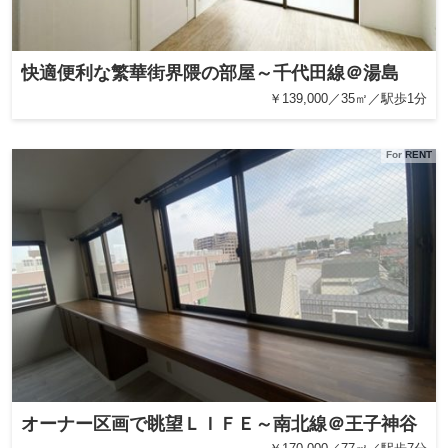
快適便利な繁華街界隈の部屋～千代田線＠湯島
￥139,000／35㎡／駅歩1分
For RENT
オーナー区画で眺望ＬＩＦＥ～南北線＠王子神谷