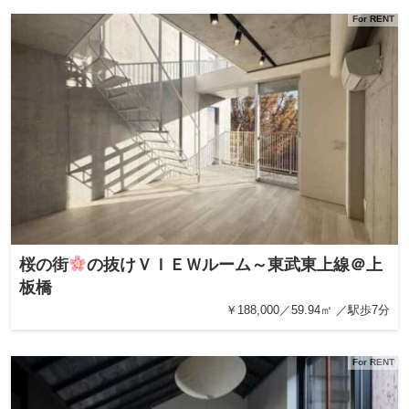
For RENT
桜の街
の抜けＶＩＥＷルーム～東武東上線＠上
板橋
￥188,000／59.94㎡ ／駅歩7分
For RENT