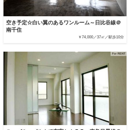
空き予定☆白い翼のあるワンルーム～日比谷線＠
南千住
￥74,000／37㎡／駅歩10分
For RENT