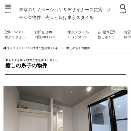
東京のリノベーション＆デザイナーズ賃貸～オ
menu
search
モシロ物件、売りビルは東京スタイル
HOW TO
お問合せ
・
♡東京スタイル
物件
賃
東京スタイル
内覧
FORM
CCについて
推しキャラ
物
東京スタイルCC
物件ご意見番
キャラ : 癒しの系子の物件
東京スタイル / 物件ご意見番
キャラ
癒しの系子の物件
For RENT