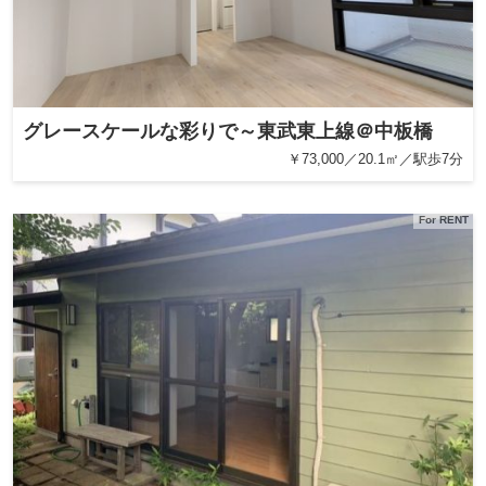
グレースケールな彩りで～東武東上線＠中板橋
￥73,000／20.1㎡／駅歩7分
For RENT