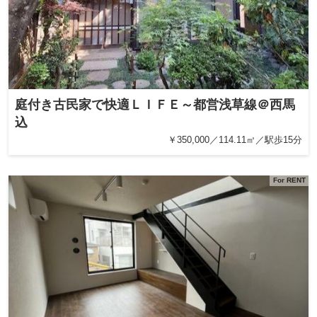
庭付き古民家で快適ＬＩＦＥ～都営浅草線＠西馬
込
￥350,000／114.11㎡／駅歩15分
For RENT