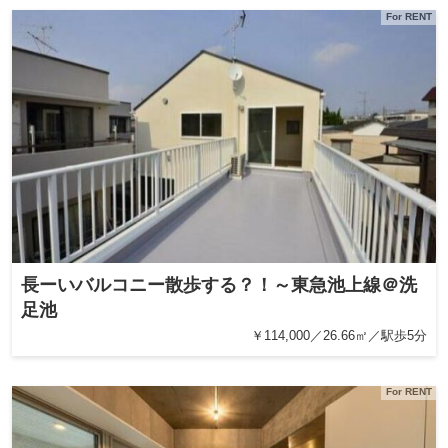
For RENT
長ーいバルコニー散歩する？！～東急池上線＠洗
足池
￥114,000／26.66㎡／駅歩5分
For RENT