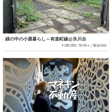
緑の中の小屋暮らし～有楽町線@氷川台
￥185,000／50.91㎡／駅歩14分
For RENT