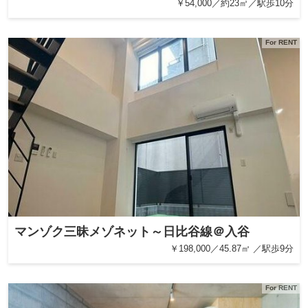
￥54,000／約23㎡／駅歩10分
For RENT
マンゾク三昧メゾネット～日比谷線＠入谷
￥198,000／45.87㎡ ／駅歩9分
For RENT