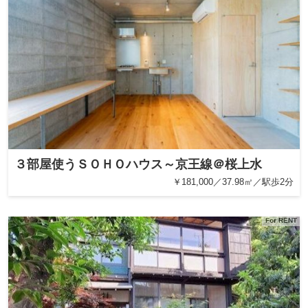
３部屋使うＳＯＨＯハウス～京王線＠桜上水
￥181,000／37.98㎡／駅歩2分
For RENT