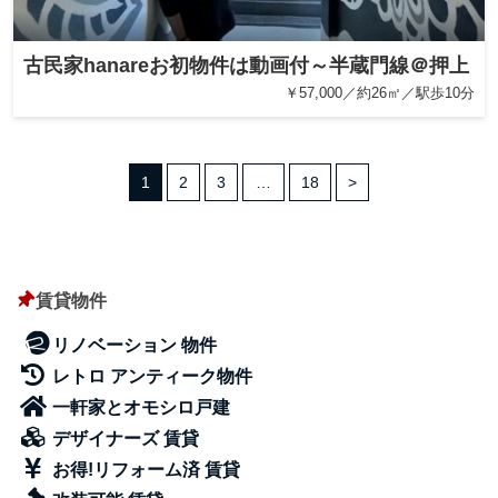
古民家hanareお初物件は動画付～半蔵門線＠押上
￥57,000／約26㎡／駅歩10分
1
2
3
…
18
>
賃貸物件
リノベーション 物件
レトロ アンティーク物件
一軒家とオモシロ戸建
デザイナーズ 賃貸
お得!リフォーム済 賃貸