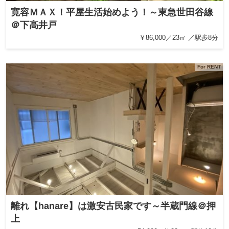
寛容ＭＡＸ！平屋生活始めよう！～東急世田谷線
＠下高井戸
￥86,000／23㎡ ／駅歩8分
For RENT
離れ【hanare】は激安古民家です～半蔵門線＠押
上