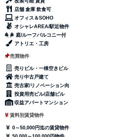
改装可能 賃貸
店舗 倉庫 飲食可
オフィス＆SOHO
オシャレAREA/駅近物件
庭/ルーフバルコニー付
アトリエ・工房
売買物件
売りビル・一棟空きビル
売り中古戸建て
売古家/リノベーション向
投資用売ビル/店舗ビル
収益アパートマンション
賃料別賃貸物件
0～50,000円迄の賃貸物件
50,000～100,000円物件