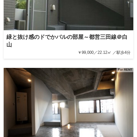
緑と抜け感のドでかバルの部屋～都営三田線＠白
山
￥99,000／22.12㎡ ／駅歩4分
For RENT