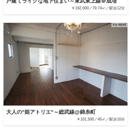
戸建てライクな地下住まい～東武東上線＠成増
￥192,000／79.74㎡／駅歩12分
For RENT
大人の”姫アトリエ”～総武線@錦糸町
￥101,500／45㎡／駅歩10分