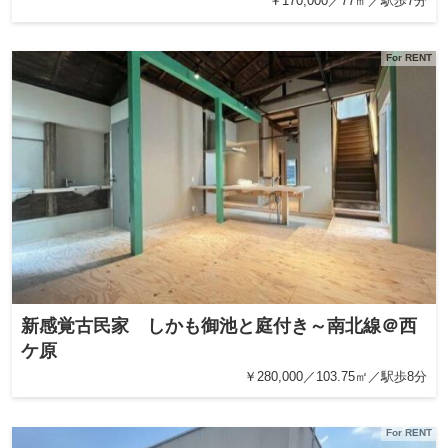
￥170,000／77㎡／駅歩7分
For RENT
新感覚古民家 しかも御池と庭付き～南北線＠西
ケ原
￥280,000／103.75㎡／駅歩8分
For RENT