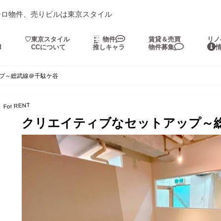
シロ物件、売りビルは東京スタイル
・
♡東京スタイル
物件
賃貸＆売買
リノ
M
CCについて
推しキャラ
物件募集
プ～総武線＠千駄ケ谷
For RENT
クリエイティブなセットアップ～