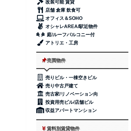
改装可能 賃貸
店舗 倉庫 飲食可
オフィス＆SOHO
オシャレAREA/駅近物件
庭/ルーフバルコニー付
アトリエ・工房
売買物件
売りビル・一棟空きビル
売り中古戸建て
売古家/リノベーション向
投資用売ビル/店舗ビル
収益アパートマンション
賃料別賃貸物件