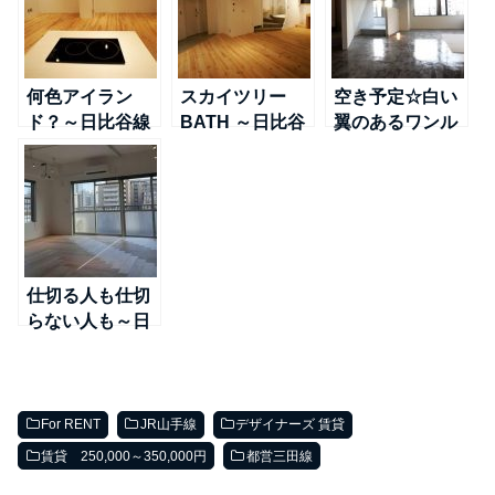
何色アイラン
スカイツリー
空き予定☆白い
ド？～日比谷線
BATH ～日比谷
翼のあるワンル
＠南千住
線＠南千住
ーム～日比谷線
＠南千住
仕切る人も仕切
らない人も～日
比谷線＠三ノ輪
For RENT
JR山手線
デザイナーズ 賃貸
賃貸 250,000～350,000円
都営三田線