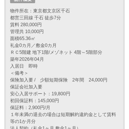
物件所在：東京都文京区千石
都営三田線 千石 徒歩7分
賃料 280,000円
管理共 10,000円
面積65.36㎡
礼金0カ月／敷金0カ月
ＲＣ5階建 地下1階/メゾネット 4階～5階部分
築年2026年04月
入居日 即時
＜備考＞
保険加入要 / 少額短期保険 2年間 24,000円
保証会社加入要
安心入居サポート：19,800円
初回保証料：145,000円
保証料：2,900円/月
１年未満の退去の場合は短期解約違約金として賃料
等の1か月分
法人契約（礼金1ヶ月 敷金1ヶ月）