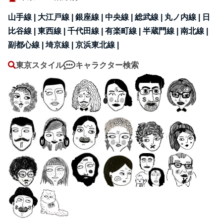
山手線 |
大江戸線 |
銀座線 |
中央線 |
総武線 |
丸ノ内線 |
日
比谷線 |
東西線 |
千代田線 |
有楽町線 |
半蔵門線 |
南北線 |
副都心線 |
埼京線 |
京浜東北線 |
東京スタイル
キャラクター検索