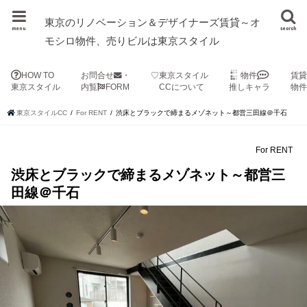
東京のリノベーション＆デザイナーズ賃貸～オ
menu
search
モシロ物件、売りビルは東京スタイル
HOW TO
お問合せ
・
♡東京スタイル
物件
賃
東京スタイル
内覧
FORM
CCについて
推しキャラ
物
東京スタイルCC
For RENT
渋床とブラックで締まるメゾネット～都営三田線＠千石
For RENT
渋床とブラックで締まるメゾネット～都営三
田線＠千石