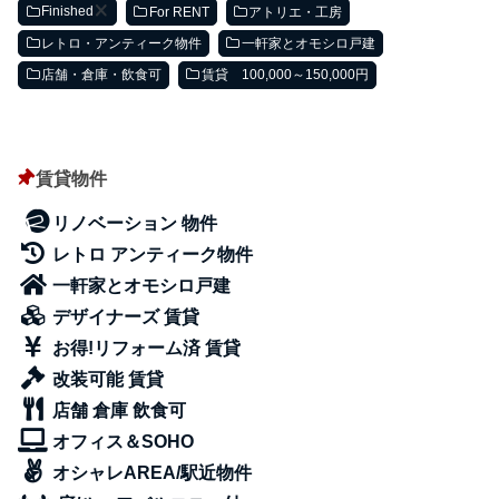
Finished
For RENT
アトリエ・工房
レトロ・アンティーク物件
一軒家とオモシロ戸建
店舗・倉庫・飲食可
賃貸 100,000～150,000円
賃貸物件
リノベーション 物件
レトロ アンティーク物件
一軒家とオモシロ戸建
デザイナーズ 賃貸
お得!リフォーム済 賃貸
改装可能 賃貸
店舗 倉庫 飲食可
オフィス＆SOHO
オシャレAREA/駅近物件