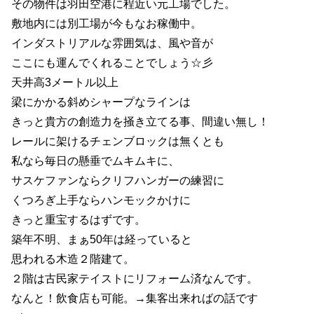
その物件は羽田空港に程近い元工場でした。
敷地内には別工場が今もなお稼働中。
インダストリアルな雰囲気は、風や音が
ここにも運んでくれることでしょう☆彡
天井高3メートル以上
梁にかかる斜めシャープなラインは
きっと貴方の創造力を掻き立てる事、間違い無し！
レールに架けるチェンブロックは無くとも
私なら毎日の懸垂でムキムキに、
サスケファンならクリフハンガーの練習に
くつろぎ上手ならハンモックかけに
きっと重宝するはずです。
築年不明、まぁ50年は経っていると
思われる木造２階建て。
２階は古民家テイストにリフォーム済なんです。
なんと！飲食店も可能。→集客出来ればの話です