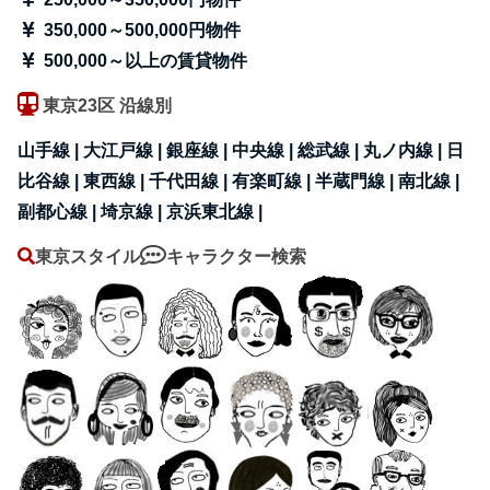
350,000～500,000円物件
500,000～以上の賃貸物件
東京23区 沿線別
山手線 |
大江戸線 |
銀座線 |
中央線 |
総武線 |
丸ノ内線 |
日
比谷線 |
東西線 |
千代田線 |
有楽町線 |
半蔵門線 |
南北線 |
副都心線 |
埼京線 |
京浜東北線 |
東京スタイル
キャラクター検索