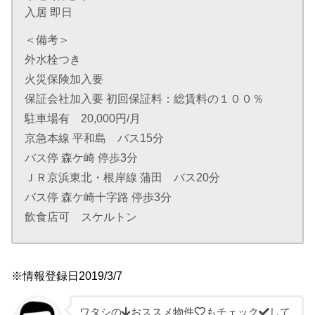
入居 即日
＜備考＞
外水栓つき
火災保険加入要
保証会社加入要 初回保証料：総賃料の１００％
駐車場有 20,000円/月
京急本線 平和島 バス15分
バス停 森ケ崎 停歩3分
ＪＲ京浜東北・根岸線 蒲田 バス20分
バス停 森ケ崎十字路 停歩3分
飲食店可 スケルトン
※情報登録日2019/3/7
ワタシの
おススメ物件
もチェック
して