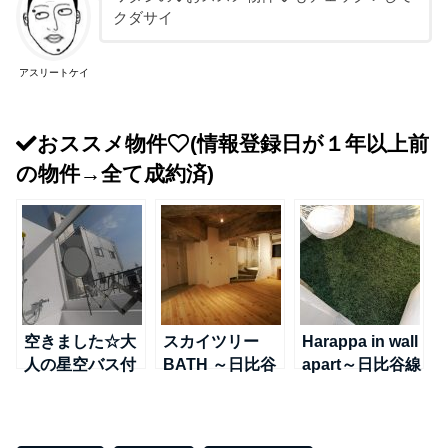
クダサイ
アスリートケイ
おススメ物件
(情報登録日が１年以上前
の物件→全て成約済)
空きました☆大
スカイツリー
Harappa in wall
人の星空バス付
BATH ～日比谷
apart～日比谷線
ペントハウス～
線＠南千住
＠南千住
TX線＠浅草