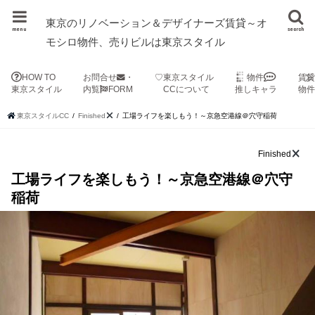
東京のリノベーション＆デザイナーズ賃貸～オ
menu
search
モシロ物件、売りビルは東京スタイル
HOW TO
お問合せ
・
♡東京スタイル
物件
賃
東京スタイル
内覧
FORM
CCについて
推しキャラ
物
東京スタイルCC
Finished
工場ライフを楽しもう！～京急空港線＠穴守稲荷
Finished
工場ライフを楽しもう！～京急空港線＠穴守
稲荷