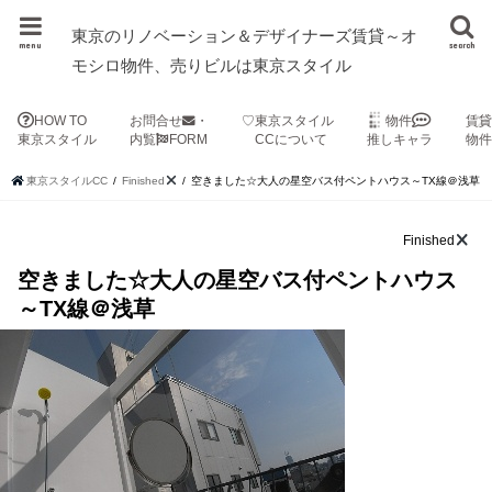
東京のリノベーション＆デザイナーズ賃貸～オ
menu
search
モシロ物件、売りビルは東京スタイル
HOW TO
お問合せ
・
♡東京スタイル
物件
賃
東京スタイル
内覧
FORM
CCについて
推しキャラ
物
東京スタイルCC
Finished
空きました☆大人の星空バス付ペントハウス～TX線＠浅草
Finished
空きました☆大人の星空バス付ペントハウス
～TX線＠浅草