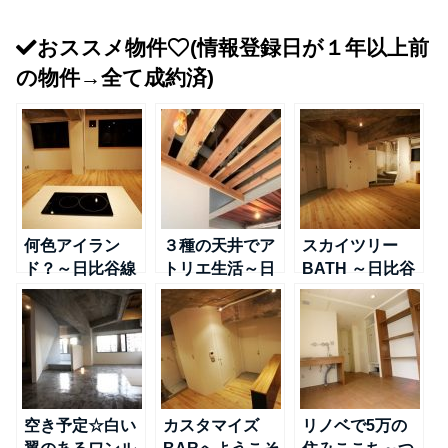
おススメ物件
(情報登録日が１年以上前
の物件→全て成約済)
何色アイラン
３種の天井でア
スカイツリー
ド？～日比谷線
トリエ生活～日
BATH ～日比谷
＠南千住
比谷線＠南千住
線＠南千住
空き予定☆白い
カスタマイズ
リノベで5万の