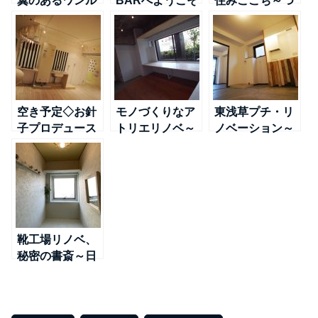
翼のあるワンル
BARへようこそ
住みここち～つ
ーム～日比谷線
～日比谷線＠南
くばＥＸ線＠浅
＠南千住
千住
草
空き予定◇お針
モノづくりなア
東浅草プチ・リ
子プロデュース
トリエリノベ～
ノベーション～
～日比谷線@南
日比谷線＠南千
日比谷線＠南千
千住
住
住
靴工場リノベ、
秘密の書斎～日
比谷線＠南千住