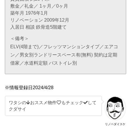
敷金／礼金／ 1ヶ月／0ヶ月
築年月 1976年1月
リノベーション 2009年12月
入居日 相談 鉄骨造5階建て
＜備考＞
ELV(4階まで)／フレッツマンションタイプ／エアコ
ン／男女別ランドリースペース有(無料) 契約は定期
借家／水道料定額 バストイレ別
※情報登録日2024/4/28
ワタシの
おススメ物件
もチェック
して
クダサイ
リノベダイスケ