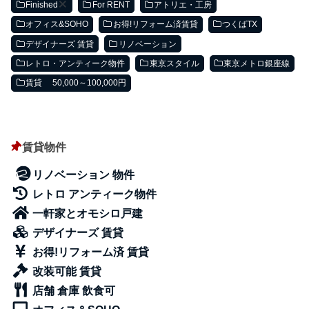
Finished
For RENT
アトリエ・工房
オフィス&SOHO
お得!リフォーム済賃貸
つくばTX
デザイナーズ 賃貸
リノベーション
レトロ・アンティーク物件
東京スタイル
東京メトロ銀座線
賃貸 50,000～100,000円
賃貸物件
リノベーション 物件
レトロ アンティーク物件
一軒家とオモシロ戸建
デザイナーズ 賃貸
お得!リフォーム済 賃貸
改装可能 賃貸
店舗 倉庫 飲食可