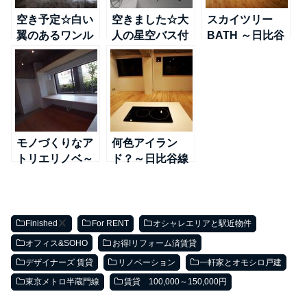
空き予定☆白い
空きました☆大
スカイツリー
翼のあるワンル
人の星空バス付
BATH ～日比谷
ーム～日比谷線
ペントハウス～
線＠南千住
＠南千住
TX線＠浅草
モノづくりなア
何色アイラン
トリエリノベ～
ド？～日比谷線
日比谷線＠南千
＠南千住
住
Finished
For RENT
オシャレエリアと駅近物件
オフィス&SOHO
お得!リフォーム済賃貸
デザイナーズ 賃貸
リノベーション
一軒家とオモシロ戸建
東京メトロ半蔵門線
賃貸 100,000～150,000円