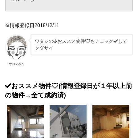
※情報登録日2018/12/11
ワタシの
おススメ物件
もチェック
して
クダサイ
サロンさん
おススメ物件
(情報登録日が１年以上前
の物件→全て成約済)