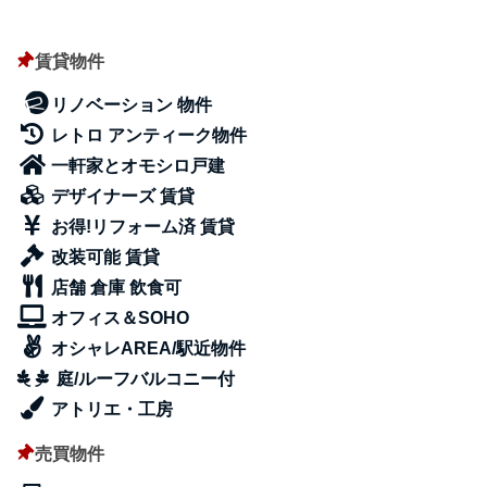
賃貸物件
リノベーション 物件
レトロ アンティーク物件
一軒家とオモシロ戸建
デザイナーズ 賃貸
お得!リフォーム済 賃貸
改装可能 賃貸
店舗 倉庫 飲食可
オフィス＆SOHO
オシャレAREA/駅近物件
庭/ルーフバルコニー付
アトリエ・工房
売買物件