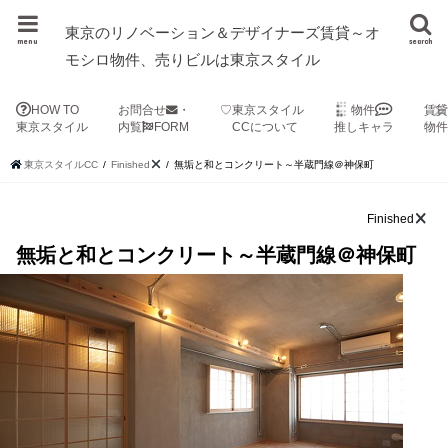
東京のリノベーション＆デザイナーズ賃貸～オ
menu
search
モシロ物件、売りビルは東京スタイル
HOW TO
お問合せ
・
♡東京スタイル
物件
賃
東京スタイル
内覧
FORM
CCについて
推しキャラ
物
東京スタイルCC
Finished
無垢と和とコンクリート～半蔵門線＠神保町
Finished
無垢と和とコンクリート～半蔵門線＠神保町