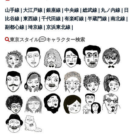
山手線 |
大江戸線 |
銀座線 |
中央線 |
総武線 |
丸ノ内線 |
日
比谷線 |
東西線 |
千代田線 |
有楽町線 |
半蔵門線 |
南北線 |
副都心線 |
埼京線 |
京浜東北線 |
東京スタイル
キャラクター検索