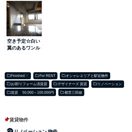
ペントハウス～
～日比谷線＠南
線＠南千住
TX線＠浅草
千住
空き予定☆白い
翼のあるワンル
ーム～日比谷線
＠南千住
Finished
For RENT
オシャレエリアと駅近物件
お得!リフォーム済賃貸
デザイナーズ 賃貸
リノベーション
賃貸 50,000～100,000円
都営三田線
賃貸物件
リノベーション 物件