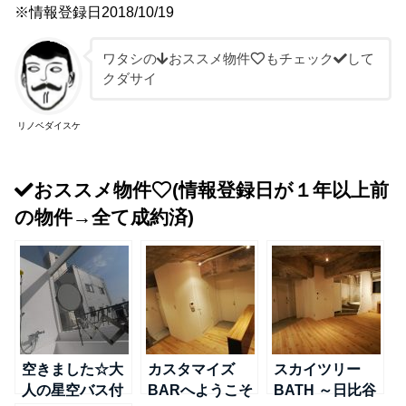
※情報登録日2018/10/19
ワタシの
おススメ物件
もチェック
して
クダサイ
リノベダイスケ
おススメ物件
(情報登録日が１年以上前
の物件→全て成約済)
空きました☆大
カスタマイズ
スカイツリー
人の星空バス付
BARへようこそ
BATH ～日比谷