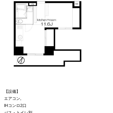
【設備】
エアコン,
IHコンロ2口
バス・トイレ別