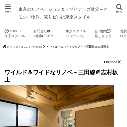
東京のリノベーション＆デザイナーズ賃貸～オ
menu
search
モシロ物件、売りビルは東京スタイル
HOW TO
お問合せ
・
♡東京スタイル
物件
賃
東京スタイル
内覧
FORM
CCについて
推しキャラ
物
東京スタイルCC
Finished
ワイルド＆ワイドなリノベ～三田線＠志村坂上
Finished
ワイルド＆ワイドなリノベ～三田線＠志村坂
上