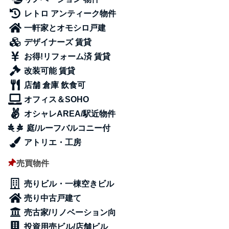
レトロ アンティーク物件
一軒家とオモシロ戸建
デザイナーズ 賃貸
お得!リフォーム済 賃貸
改装可能 賃貸
店舗 倉庫 飲食可
オフィス＆SOHO
オシャレAREA/駅近物件
庭/ルーフバルコニー付
アトリエ・工房
売買物件
売りビル・一棟空きビル
売り中古戸建て
売古家/リノベーション向
投資用売ビル/店舗ビル