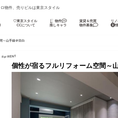
シロ物件、売りビルは東京スタイル
・
♡東京スタイル
物件
賃貸＆売買
リノ
M
CCについて
推しキャラ
物件募集
間～山手線＠目白
For RENT
個性が宿るフルリフォーム空間～