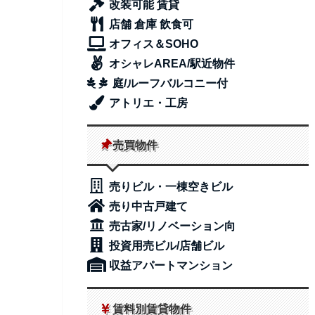
改装可能 賃貸
店舗 倉庫 飲食可
オフィス＆SOHO
オシャレAREA/駅近物件
庭/ルーフバルコニー付
アトリエ・工房
売買物件
売りビル・一棟空きビル
売り中古戸建て
売古家/リノベーション向
投資用売ビル/店舗ビル
収益アパートマンション
賃料別賃貸物件