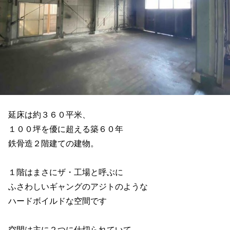
延床は約３６０平米、
１００坪を優に超える築６０年
鉄骨造２階建ての建物。
１階はまさにザ・工場と呼ぶに
ふさわしいギャングのアジトのような
ハードボイルドな空間です
空間は主に２つに仕切られていて