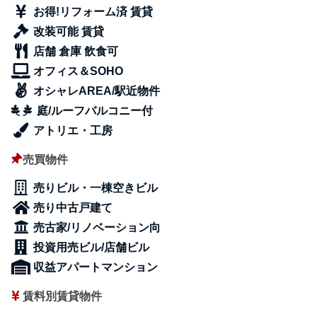
お得!リフォーム済 賃貸
改装可能 賃貸
店舗 倉庫 飲食可
オフィス＆SOHO
オシャレAREA/駅近物件
庭/ルーフバルコニー付
アトリエ・工房
売買物件
売りビル・一棟空きビル
売り中古戸建て
売古家/リノベーション向
投資用売ビル/店舗ビル
収益アパートマンション
賃料別賃貸物件