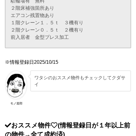
駐輪場有 無料
２階床補強箇所あり
エアコン残置物あり
１階クレーン１．５ｔ ３機有り
２階クレーン０．５ｔ ２機有り
前入居者 金型プレス加工
※情報登録日2025/10/15
ワタシのおススメ物件もチェックしてクダサ
イ
モノ造郎
おススメ物件
(情報登録日が１年以上前
の物件→全て成約済)