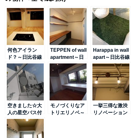
何色アイラン
TEPPEN of wall
Harappa in wall
ド？～日比谷線
apartment～日
apart～日比谷線
＠南千住
比谷線＠南千住
＠南千住
空きました☆大
モノづくりなア
一挙三得な激渋
人の星空バス付
トリエリノベ～
リノベーション
ペントハウス～
日比谷線＠南千
～日比谷線＠南
TX線＠浅草
住
千住