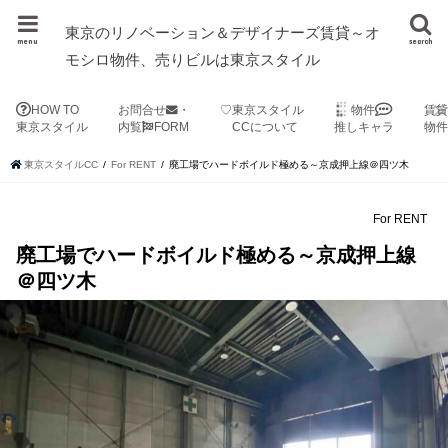
東京のリノベーション＆デザイナーズ賃貸～オ
menu
search
モシロ物件、売りビルは東京スタイル
HOW TO
お問合せ
・
♡東京スタイル
物件
賃
東京スタイル
内覧
FORM
CCについて
推しキャラ
物
東京スタイルCC
For RENT
廃工場でハードボイルド極める～京成押上線＠四ツ木
For RENT
廃工場でハードボイルド極める～京成押上線
＠四ツ木