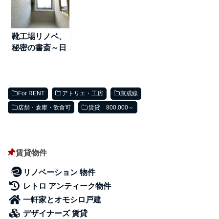
靴工場リノベ、
秘密の書斎～日
比谷線＠南千住
For RENT
アトリエ・工房
京成線
店舗・倉庫・飲食可
賃貸 800,000～
賃貸物件
リノベーション 物件
レトロ アンティーク物件
一軒家とオモシロ戸建
デザイナーズ 賃貸