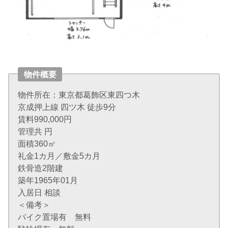
物件概要
物件所在：東京都葛飾区東四つ木
京成押上線 四ツ木 徒歩9分
賃料990,000円
管理共 円
面積360㎡
礼金1カ月／敷金5カ月
鉄骨造2階建
築年1965年01月
入居日 相談
＜備考＞
バイク置場有 無料