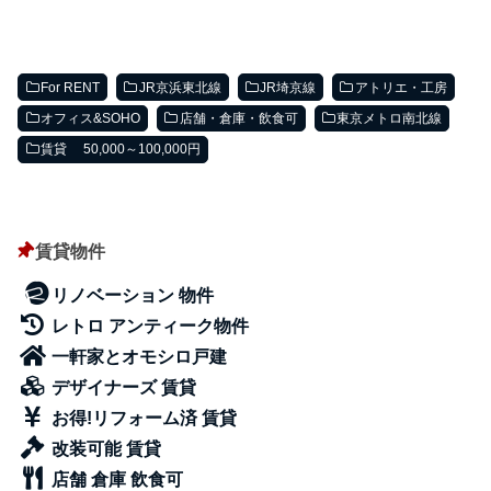
～日比谷線＠南
千住
For RENT
JR京浜東北線
JR埼京線
アトリエ・工房
オフィス&SOHO
店舗・倉庫・飲食可
東京メトロ南北線
賃貸 50,000～100,000円
賃貸物件
リノベーション 物件
レトロ アンティーク物件
一軒家とオモシロ戸建
デザイナーズ 賃貸
お得!リフォーム済 賃貸
改装可能 賃貸
店舗 倉庫 飲食可