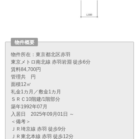
物件概要
物件所在：東京都北区赤羽
東京メトロ南北線 赤羽岩淵 徒歩6分
賃料84,700円
管理共 円
面積12㎡
礼金1カ月／敷金1カ月
ＳＲＣ10階建/1階部分
築年1992年07月
入居日 2025年09月01日 ～
＜備考＞
ＪＲ埼京線 赤羽 徒歩9分
ＪＲ東北本線 赤羽 徒歩12分