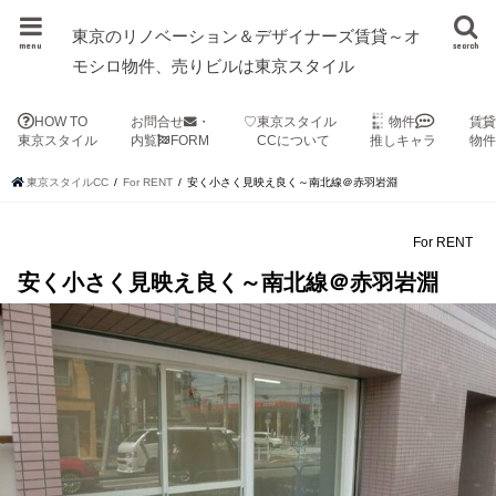
東京のリノベーション＆デザイナーズ賃貸～オ
menu
search
モシロ物件、売りビルは東京スタイル
HOW TO
お問合せ
・
♡東京スタイル
物件
賃
東京スタイル
内覧
FORM
CCについて
推しキャラ
物
東京スタイルCC
For RENT
安く小さく見映え良く～南北線＠赤羽岩淵
For RENT
安く小さく見映え良く～南北線＠赤羽岩淵