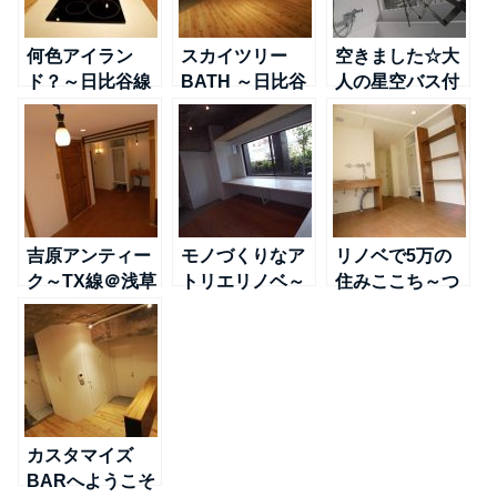
何色アイラン
スカイツリー
空きました☆大
ド？～日比谷線
BATH ～日比谷
人の星空バス付
＠南千住
線＠南千住
ペントハウス～
TX線＠浅草
吉原アンティー
モノづくりなア
リノベで5万の
ク～TX線＠浅草
トリエリノベ～
住みここち～つ
日比谷線＠南千
くばＥＸ線＠浅
住
草
カスタマイズ
BARへようこそ