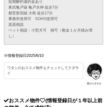
短期解約違約金あり
東武亀戸線 亀戸水神 徒歩7分
都営新宿線 大島 徒歩17分
事務所使用可 SOHO使用可
楽器相談
ペット相談：小型犬可 猫可（敷金１か月積み増
し）
※情報登録日2025/6/10
ワタシのおススメ物件もチェックしてクダサ
イ
変わりタネオ
おススメ物件
(情報登録日が１年以上前