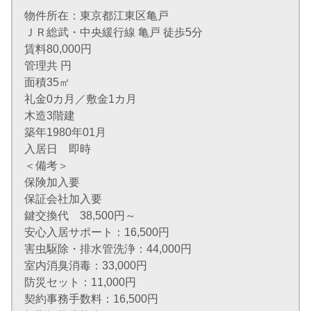
物件所在：東京都江東区亀戸
ＪＲ総武・中央緩行線 亀戸 徒歩5分
賃料80,000円
管理共 円
面積35㎡
礼金0カ月／敷金1カ月
木造3階建
築年1980年01月
入居日 即時
＜備考＞
保険加入要
保証会社加入要
鍵交換代 38,500円～
安心入居サポート：16,500円
害虫駆除・排水管洗浄：44,000円
室内消臭消毒：33,000円
防災セット：11,000円
契約事務手数料：16,500円