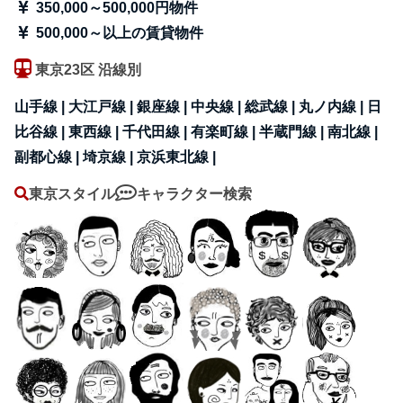
350,000～500,000円物件
500,000～以上の賃貸物件
東京23区 沿線別
山手線 |
大江戸線 |
銀座線 |
中央線 |
総武線 |
丸ノ内線 |
日
比谷線 |
東西線 |
千代田線 |
有楽町線 |
半蔵門線 |
南北線 |
副都心線 |
埼京線 |
京浜東北線 |
東京スタイル
キャラクター検索