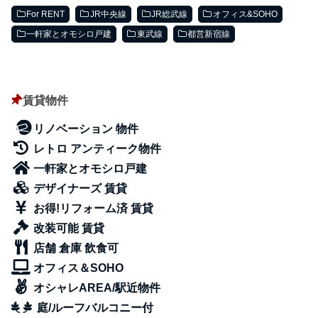
For RENT
JR中央線
JR総武線
オフィス&SOHO
一軒家とオモシロ戸建
東武線
都営新宿線
賃貸物件
リノベーション 物件
レトロ アンティーク物件
一軒家とオモシロ戸建
デザイナーズ 賃貸
お得!リフォーム済 賃貸
改装可能 賃貸
店舗 倉庫 飲食可
オフィス＆SOHO
オシャレAREA/駅近物件
庭/ルーフバルコニー付