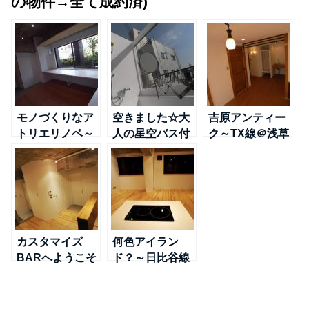
の物件→全て成約済)
モノづくりなア
空きました☆大
吉原アンティー
トリエリノベ～
人の星空バス付
ク～TX線＠浅草
日比谷線＠南千
ペントハウス～
住
TX線＠浅草
カスタマイズ
何色アイラン
BARへようこそ
ド？～日比谷線
～日比谷線＠南
＠南千住
千住