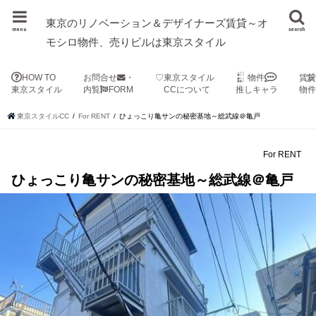
東京のリノベーション＆デザイナーズ賃貸～オ
menu
search
モシロ物件、売りビルは東京スタイル
HOW TO
お問合せ
・
♡東京スタイル
物件
賃
東京スタイル
内覧
FORM
CCについて
推しキャラ
物
東京スタイルCC
For RENT
ひょっこり亀サンの秘密基地～総武線＠亀戸
For RENT
ひょっこり亀サンの秘密基地～総武線＠亀戸