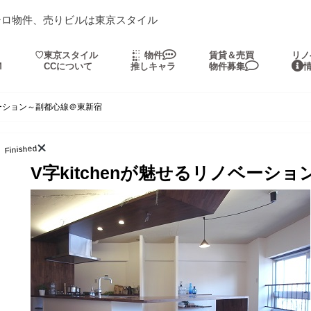
シロ物件、売りビルは東京スタイル
・
♡東京スタイル
物件
賃貸＆売買
リノ
M
CCについて
推しキャラ
物件募集
ノベーション～副都心線＠東新宿
Finished
V字kitchenが魅せるリノベーシ