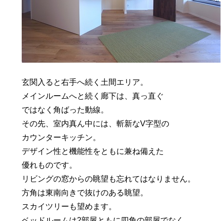
玄関入ると右手へ続く土間エリア。
メインルームへと続く廊下は、真っ直ぐ
ではなく角ばった動線。
その先、室内真ん中には、斬新なV字型の
カウンターキッチン。
デザイン性と機能性をともに兼ね備えた
優れものです。
リビングの窓からの眺望も忘れてはなりません。
方角は東南向きで抜けのある眺望。
スカイツリーも望めます。
ベッドルームは2部屋ともに四角の部屋でなく