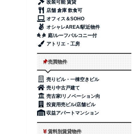
改装可能 賃貸
店舗 倉庫 飲食可
オフィス＆SOHO
オシャレAREA/駅近物件
庭/ルーフバルコニー付
アトリエ・工房
売買物件
売りビル・一棟空きビル
売り中古戸建て
売古家/リノベーション向
投資用売ビル/店舗ビル
収益アパートマンション
賃料別賃貸物件