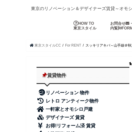
東京のリノベーション＆デザイナーズ賃貸～オモ
HOW TO
お問合せ
東京スタイル
内覧
FOR
東京スタイルCC
For RENT
スッキリアキバ～山手線＠秋
賃貸物件
リノベーション 物件
レトロ アンティーク物件
一軒家とオモシロ戸建
デザイナーズ 賃貸
お得!リフォーム済 賃貸