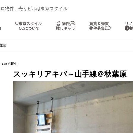
シロ物件、売りビルは東京スタイル
・
♡東京スタイル
物件
賃貸＆売買
リノ
M
CCについて
推しキャラ
物件募集
葉原
For RENT
スッキリアキバ～山手線＠秋葉原