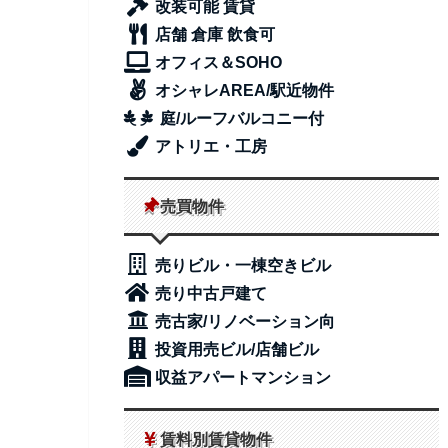
改装可能 賃貸
店舗 倉庫 飲食可
オフィス＆SOHO
オシャレAREA/駅近物件
庭/ルーフバルコニー付
アトリエ・工房
売買物件
売りビル・一棟空きビル
売り中古戸建て
売古家/リノベーション向
投資用売ビル/店舗ビル
収益アパートマンション
賃料別賃貸物件