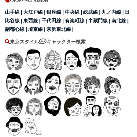
山手線 |
大江戸線 |
銀座線 |
中央線 |
総武線 |
丸ノ内線 |
日
比谷線 |
東西線 |
千代田線 |
有楽町線 |
半蔵門線 |
南北線 |
副都心線 |
埼京線 |
京浜東北線 |
東京スタイル
キャラクター検索