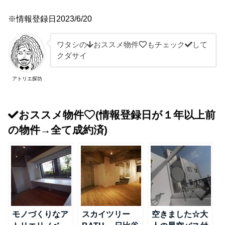
※情報登録日2023/6/20
ワタシの
おススメ物件
もチェック
して
クダサイ
アトリエ探坊
おススメ物件
(情報登録日が１年以上前
の物件→全て成約済)
モノづくりなア
スカイツリー
空きました☆大