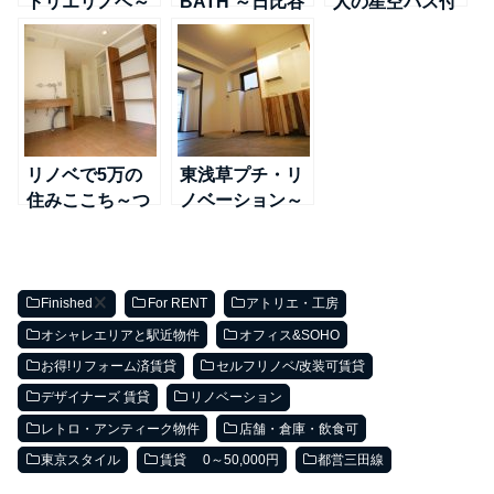
トリエリノベ～
BATH ～日比谷
人の星空バス付
日比谷線＠南千
線＠南千住
ペントハウス～
住
TX線＠浅草
リノベで5万の
東浅草プチ・リ
住みここち～つ
ノベーション～
くばＥＸ線＠浅
日比谷線＠南千
草
住
Finished
For RENT
アトリエ・工房
オシャレエリアと駅近物件
オフィス&SOHO
お得!リフォーム済賃貸
セルフリノベ/改装可賃貸
デザイナーズ 賃貸
リノベーション
レトロ・アンティーク物件
店舗・倉庫・飲食可
東京スタイル
賃貸 0～50,000円
都営三田線