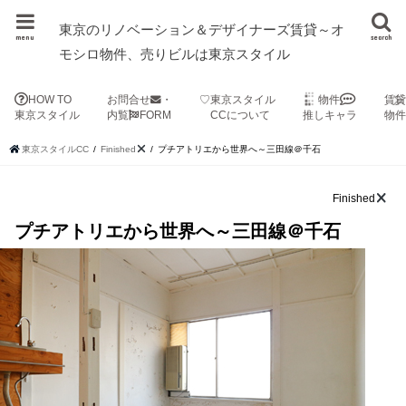
東京のリノベーション＆デザイナーズ賃貸～オ
menu
search
モシロ物件、売りビルは東京スタイル
HOW TO
お問合せ
・
♡東京スタイル
物件
賃
東京スタイル
内覧
FORM
CCについて
推しキャラ
物
東京スタイルCC
Finished
プチアトリエから世界へ～三田線＠千石
Finished
プチアトリエから世界へ～三田線＠千石