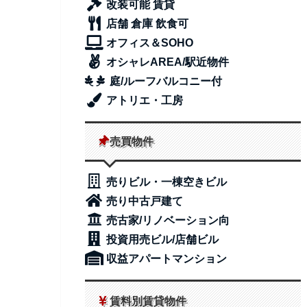
改装可能 賃貸
店舗 倉庫 飲食可
オフィス＆SOHO
オシャレAREA/駅近物件
庭/ルーフバルコニー付
アトリエ・工房
売買物件
売りビル・一棟空きビル
売り中古戸建て
売古家/リノベーション向
投資用売ビル/店舗ビル
収益アパートマンション
賃料別賃貸物件