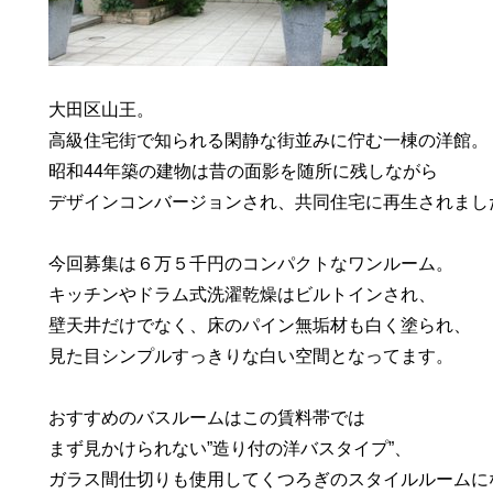
大田区山王。
高級住宅街で知られる閑静な街並みに佇む一棟の洋館。
昭和44年築の建物は昔の面影を随所に残しながら
デザインコンバージョンされ、共同住宅に再生されまし
今回募集は６万５千円のコンパクトなワンルーム。
キッチンやドラム式洗濯乾燥はビルトインされ、
壁天井だけでなく、床のパイン無垢材も白く塗られ、
見た目シンプルすっきりな白い空間となってます。
おすすめのバスルームはこの賃料帯では
まず見かけられない”造り付の洋バスタイプ”、
ガラス間仕切りも使用してくつろぎのスタイルルームに