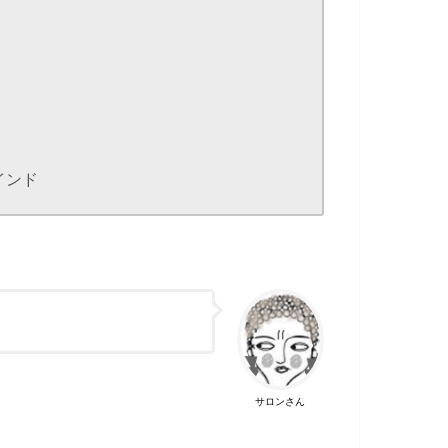
インド
イ
サロンさん