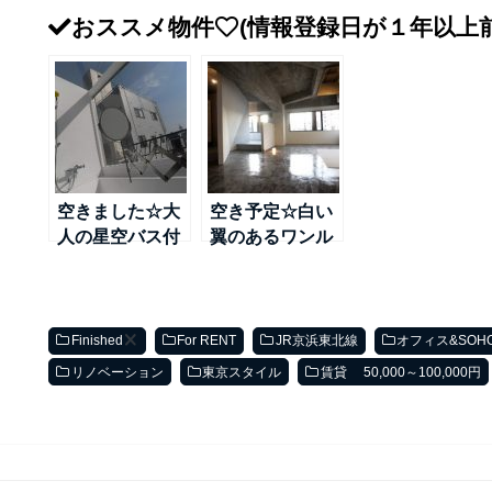
おススメ物件
(情報登録日が１年以上
空きました☆大
空き予定☆白い
人の星空バス付
翼のあるワンル
ペントハウス～
ーム～日比谷線
TX線＠浅草
＠南千住
Finished
For RENT
JR京浜東北線
オフィス&SOH
リノベーション
東京スタイル
賃貸 50,000～100,000円