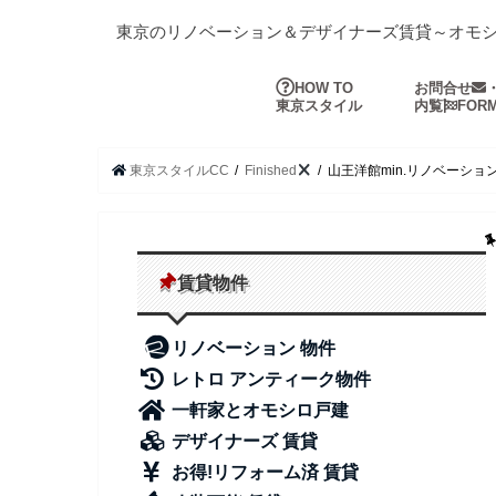
東京のリノベーション＆デザイナーズ賃貸～オモ
HOW TO
お問合せ
東京スタイル
内覧
FOR
東京スタイルCC
Finished
山王洋館min.リノベーシ
賃貸物件
リノベーション 物件
レトロ アンティーク物件
一軒家とオモシロ戸建
デザイナーズ 賃貸
お得!リフォーム済 賃貸