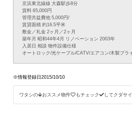
京浜東北線線 大森駅歩8分
賃料 65,000円
管理共益費他 5,000円/
賃貸面積 約16.5平米
敷金／礼金 2ヶ月／2ヶ月
築年月 昭和44年4月 リノベーション 2003年
入居日 相談 物件設備仕様
オートロック/光ケーブル/CATV/エアコン/木製ブラ
※情報登録日2015/10/10
ワタシの
おススメ物件
もチェック
してクダサ