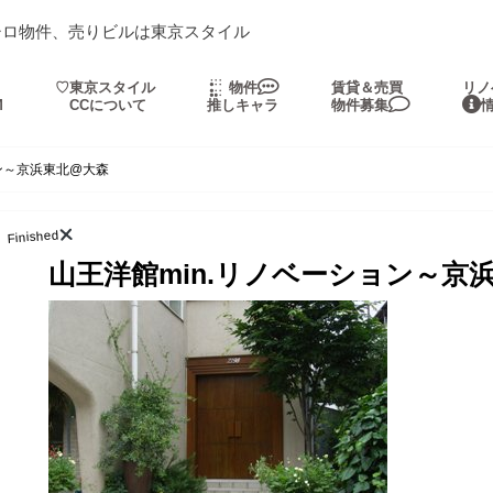
シロ物件、売りビルは東京スタイル
・
♡東京スタイル
物件
賃貸＆売買
リノ
M
CCについて
推しキャラ
物件募集
ョン～京浜東北@大森
Finished
山王洋館min.リノベーション～京