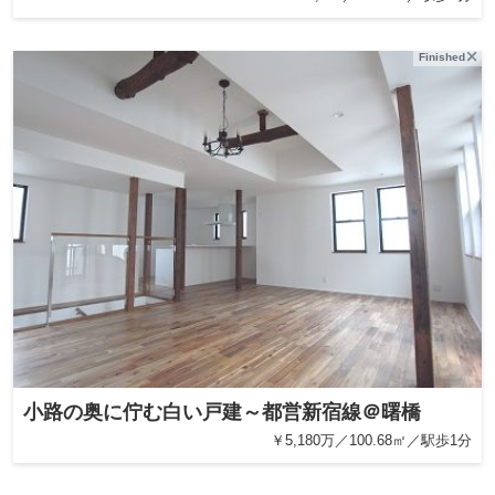
Finished
小路の奥に佇む白い戸建～都営新宿線＠曙橋
￥5,180万／100.68㎡／駅歩1分