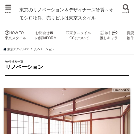
東京のリノベーション＆デザイナーズ賃貸～オ
menu
search
モシロ物件、売りビルは東京スタイル
HOW TO
お問合せ
・
♡東京スタイル
物件
賃
東京スタイル
内覧
FORM
CCについて
推しキャラ
物
東京スタイルCC
リノベーション
物件検索一覧
リノベーション
Finished