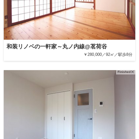
和装リノベの一軒家～丸ノ内線@茗荷谷
￥280,000／92㎡／駅歩8分
Finished