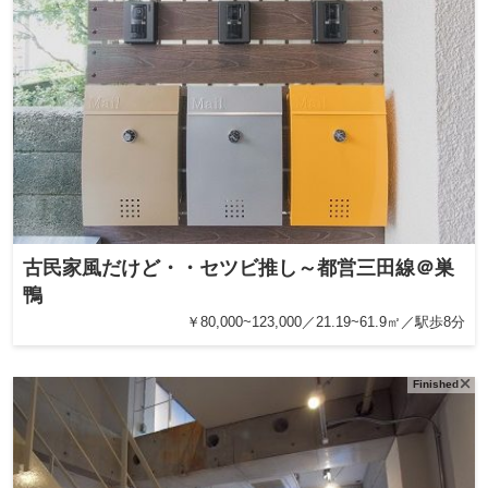
古民家風だけど・・セツビ推し～都営三田線＠巣
鴨
￥80,000~123,000／21.19~61.9㎡／駅歩8分
Finished