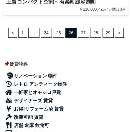
上質コンパクト空間～有楽町線＠麹町
￥216,000／26㎡／駅歩3分
<
1
…
24
25
26
27
28
29
>
賃貸物件
リノベーション 物件
レトロ アンティーク物件
一軒家とオモシロ戸建
デザイナーズ 賃貸
お得!リフォーム済 賃貸
改装可能 賃貸
店舗 倉庫 飲食可