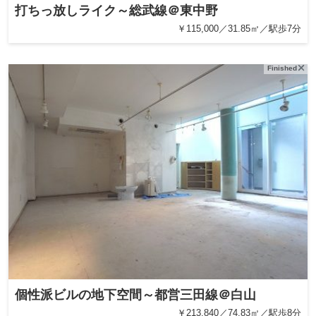
打ちっ放しライク～総武線＠東中野
￥115,000／31.85㎡／駅歩7分
Finished
個性派ビルの地下空間～都営三田線＠白山
￥213,840／74.83㎡／駅歩8分