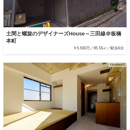
土間と螺旋のデザイナーズHouse～三田線＠板橋
本町
￥5,500万／85.55㎡／駅歩6分
Finished