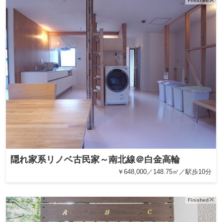
Finished
隠れ家系リノベ古民家～南北線＠白金高輪
￥648,000／148.75㎡／駅歩10分
Finished