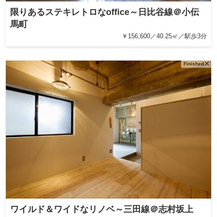
限りあるステキレトロなoffice～日比谷線＠小伝
馬町
￥156,600／40.25㎡／駅歩3分
Finished
ワイルド＆ワイドなリノベ～三田線＠志村坂上