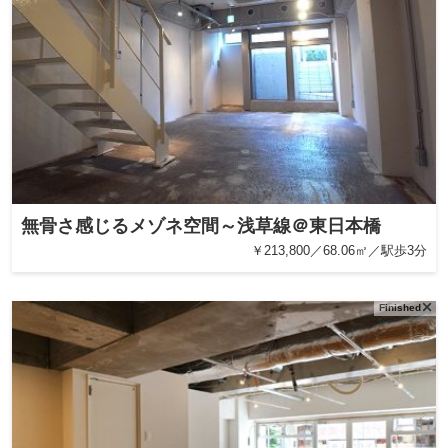
無骨さ感じるメゾネ空間～浅草線＠東日本橋
￥213,800／68.06㎡／駅歩3分
Finished