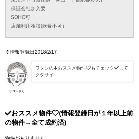
保証会社加入要
SOHO可
店舗利用相談(飲食不可）
※情報登録日2018/2/17
ワタシの
おススメ物件
もチェック
して
クダサイ
サロンさん
おススメ物件
(情報登録日が１年以上前
の物件→全て成約済)
物件がありません.