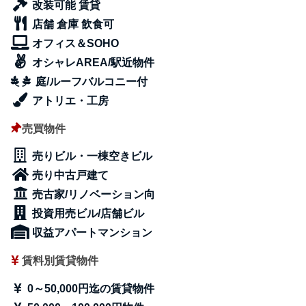
改装可能 賃貸
店舗 倉庫 飲食可
オフィス＆SOHO
オシャレAREA/駅近物件
庭/ルーフバルコニー付
アトリエ・工房
売買物件
売りビル・一棟空きビル
売り中古戸建て
売古家/リノベーション向
投資用売ビル/店舗ビル
収益アパートマンション
賃料別賃貸物件
0～50,000円迄の賃貸物件