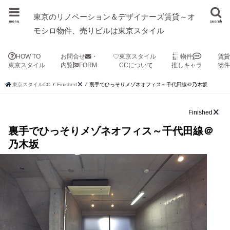
東京のリノベーション＆デザイナーズ賃貸～オ
menu
search
モシロ物件、売りビルは東京スタイル
HOW TO
お問合せ
・
♡東京スタイル
物件
賃
東京スタイル
内覧
FORM
CCについて
推しキャラ
物
東京スタイルCC
Finished
裏手でひっそりメゾネオフィス～千代田線＠乃木坂
Finished
裏手でひっそりメゾネオフィス～千代田線＠
乃木坂