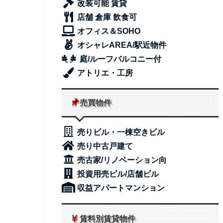
改装可能 賃貸
店舗 倉庫 飲食可
オフィス＆SOHO
オシャレAREA/駅近物件
庭/ルーフバルコニー付
アトリエ・工房
売買物件
売りビル・一棟空きビル
売り中古戸建て
売古家/リノベーション向
投資用売ビル/店舗ビル
収益アパートマンション
賃料別賃貸物件