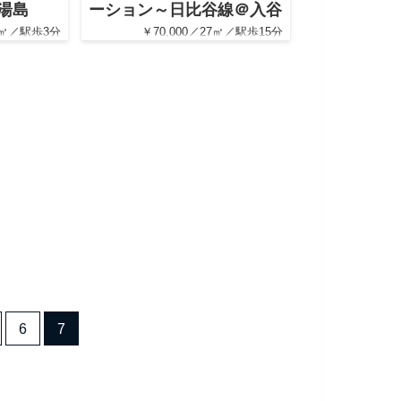
湯島
ーション～日比谷線＠入谷
70㎡／駅歩3分
￥70,000／27㎡／駅歩15分
6
7