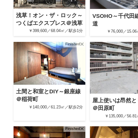
浅草！オン・ザ・ロック～
VSOHO～千代田
つくばエクスプレス＠浅草
道
￥399,600／68.04㎡／駅歩1分
￥76,000／15.
Finished
土間と和室とDIY～銀座線
＠稲荷町
屋上使いは昂然と
￥140,000／61.23㎡／駅歩2分
＠田原町
￥135,000／56.
Finished