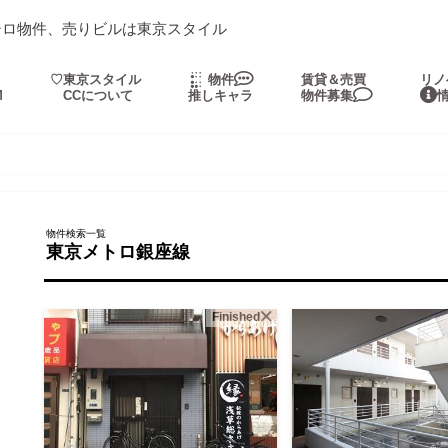
シロ物件、売りビルは東京スタイル
・
♡東京スタイル
物件
賃貸＆売買
リノ
M
CCについて
推しキャラ
物件募集
物件検索一覧
東京メトロ銀座線
Finished