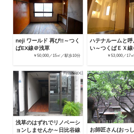
neji ワールド 再び!!～つく
ハテナルームと呼
ばEX線＠浅草
い～つくばＥＸ線
￥50,000／15㎡／駅歩10分
￥53,000／1
Finished
浅草のはずれでリノベーシ
お師匠さん(おっし
ョンしませんか～日比谷線