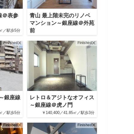
線＠表参
青山 最上階未完のリノベ
マンション～銀座線＠外苑
前
06㎡／駅歩5分
￥6,180万／50.08㎡／駅歩7分
Finished
Finished
～銀座線
レトロ＆アジトなオフィス
～銀座線＠虎ノ門
81㎡／駅歩5分
￥140,400／41.85㎡／駅歩3分
Finished
Finished