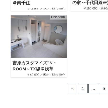
の家～千代田線＠
＠南千住
￥150,000／約
￥64,800／22㎡／駅歩10分
Finished
吉原カスタマイズ”N・
ROOM～TX線＠浅草
￥49,000／15㎡／駅歩10分
<
1
…
5