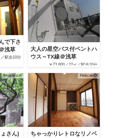
んで下さ
大人の星空バス付ペントハ
＠浅草
ウス～TX線＠浅草
7㎡／駅歩10分
￥73,800／22㎡／駅歩10分
Finished
Finished
ょさん)
ちゃっかりレトロなリノベ