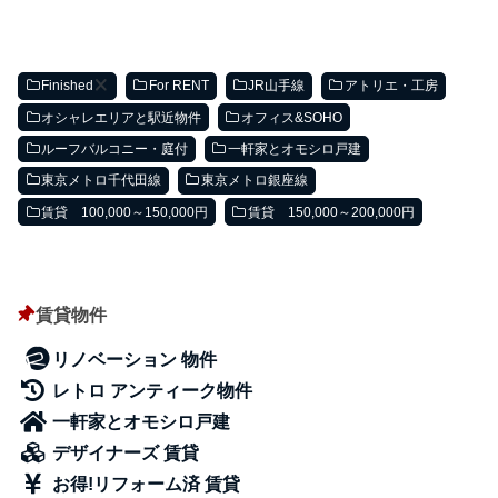
Finished
For RENT
JR山手線
アトリエ・工房
オシャレエリアと駅近物件
オフィス&SOHO
ルーフバルコニー・庭付
一軒家とオモシロ戸建
東京メトロ千代田線
東京メトロ銀座線
賃貸 100,000～150,000円
賃貸 150,000～200,000円
賃貸物件
リノベーション 物件
レトロ アンティーク物件
一軒家とオモシロ戸建
デザイナーズ 賃貸
お得!リフォーム済 賃貸