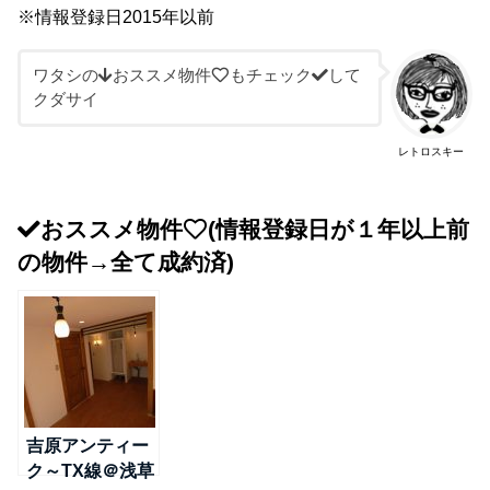
※情報登録日2015年以前
ワタシの
おススメ物件
もチェック
して
クダサイ
レトロスキー
おススメ物件
(情報登録日が１年以上前
の物件→全て成約済)
吉原アンティー
ク～TX線＠浅草