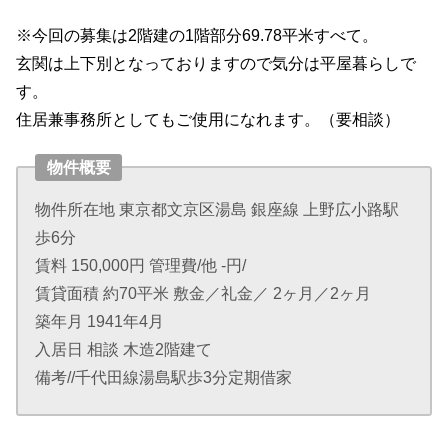
※今回の募集は2階建の1階部分69.78平米すべて。
玄関は上下別となっておりますので気分は平屋暮らしで
す。
住居兼事務所としてもご使用になれます。（要相談）
物件概要
物件所在地 東京都文京区湯島 銀座線 上野広小路駅
歩6分
賃料 150,000円 管理費/他 -円/
賃貸面積 約70平米 敷金／礼金／ 2ヶ月／2ヶ月
築年月 1941年4月
入居日 相談 木造2階建て
備考//千代田線湯島駅歩3分定期借家