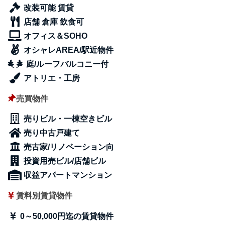
改装可能 賃貸
店舗 倉庫 飲食可
オフィス＆SOHO
オシャレAREA/駅近物件
庭/ルーフバルコニー付
アトリエ・工房
売買物件
売りビル・一棟空きビル
売り中古戸建て
売古家/リノベーション向
投資用売ビル/店舗ビル
収益アパートマンション
賃料別賃貸物件
0～50,000円迄の賃貸物件