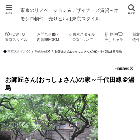
東京のリノベーション＆デザイナーズ賃貸～オ
menu
search
モシロ物件、売りビルは東京スタイル
HOW TO
お問合せ
・
♡東京スタイル
物件
賃
東京スタイル
内覧
FORM
CCについて
推しキャラ
物
東京スタイルCC
Finished
お師匠さん(おっしょさん)の家～千代田線＠湯島
Finished
お師匠さん(おっしょさん)の家～千代田線＠湯
島