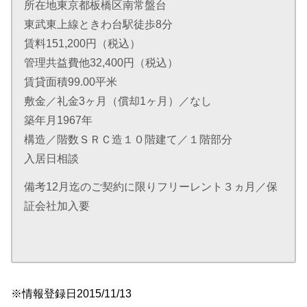
所在地東京都板橋区南常盤台
東武東上線ときわ台駅徒歩8分
賃料151,200円（税込）
管理共益費他32,400円（税込）
賃貸面積99.00平米
敷金／礼金3ヶ月（償却1ヶ月）／なし
築年月1967年
構造／階数ＳＲＣ造１０階建て／１階部分
入居日相談
備考12月迄のご契約に限りフリーレント３ヵ月／保
証会社加入要
※情報登録日2015/11/13