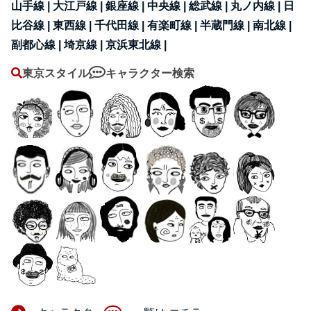
山手線 |
大江戸線 |
銀座線 |
中央線 |
総武線 |
丸ノ内線 |
日
比谷線 |
東西線 |
千代田線 |
有楽町線 |
半蔵門線 |
南北線 |
副都心線 |
埼京線 |
京浜東北線 |
東京スタイル
キャラクター検索