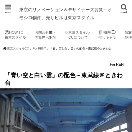
東京のリノベーション＆デザイナーズ賃貸～オ
menu
search
モシロ物件、売りビルは東京スタイル
HOW TO
お問合せ
・
♡東京スタイル
物件
賃
東京スタイル
内覧
FORM
CCについて
推しキャラ
物
東京スタイルCC
For RENT
「青い空と白い雲」の配色～東武線＠ときわ台
For RENT
「青い空と白い雲」の配色～東武線＠ときわ
台