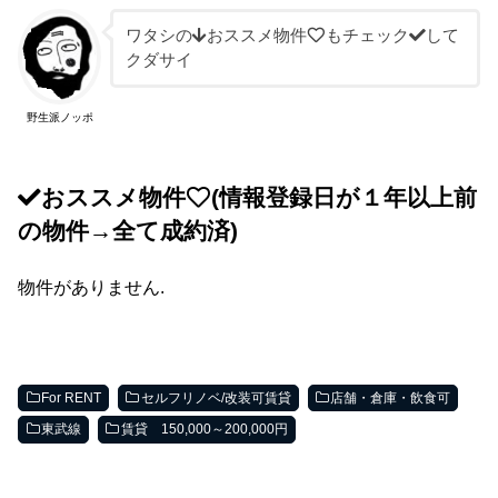
ワタシの
おススメ物件
もチェック
して
クダサイ
野生派ノッポ
おススメ物件
(情報登録日が１年以上前
の物件→全て成約済)
物件がありません.
For RENT
セルフリノベ/改装可賃貸
店舗・倉庫・飲食可
東武線
賃貸 150,000～200,000円