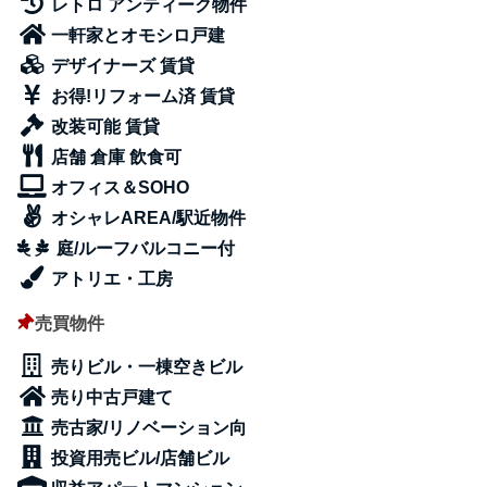
レトロ アンティーク物件
一軒家とオモシロ戸建
デザイナーズ 賃貸
お得!リフォーム済 賃貸
改装可能 賃貸
店舗 倉庫 飲食可
オフィス＆SOHO
オシャレAREA/駅近物件
庭/ルーフバルコニー付
アトリエ・工房
売買物件
売りビル・一棟空きビル
売り中古戸建て
売古家/リノベーション向
投資用売ビル/店舗ビル