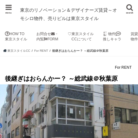
東京のリノベーション＆デザイナーズ賃貸～オ
menu
search
モシロ物件、売りビルは東京スタイル
HOW TO
お問合せ
・
♡東京スタイル
物件
賃
東京スタイル
内覧
FORM
CCについて
推しキャラ
物
東京スタイルCC
For RENT
後継ぎはおらんかー？ ～総武線＠秋葉原
For RENT
後継ぎはおらんかー？ ～総武線＠秋葉原