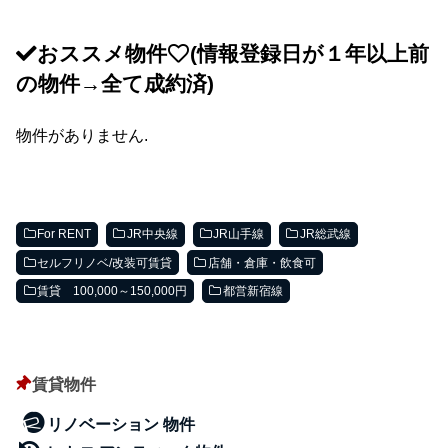
おススメ物件
(情報登録日が１年以上前
の物件→全て成約済)
物件がありません.
For RENT
JR中央線
JR山手線
JR総武線
セルフリノベ/改装可賃貸
店舗・倉庫・飲食可
賃貸 100,000～150,000円
都営新宿線
賃貸物件
リノベーション 物件