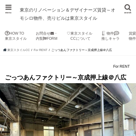
東京のリノベーション＆デザイナーズ賃貸～オ
menu
search
モシロ物件、売りビルは東京スタイル
HOW TO
お問合せ
・
♡東京スタイル
物件
賃
東京スタイル
内覧
FORM
CCについて
推しキャラ
物
東京スタイルCC
For RENT
ごっつあんファクトリー～京成押上線＠八広
For RENT
ごっつあんファクトリー～京成押上線＠八広