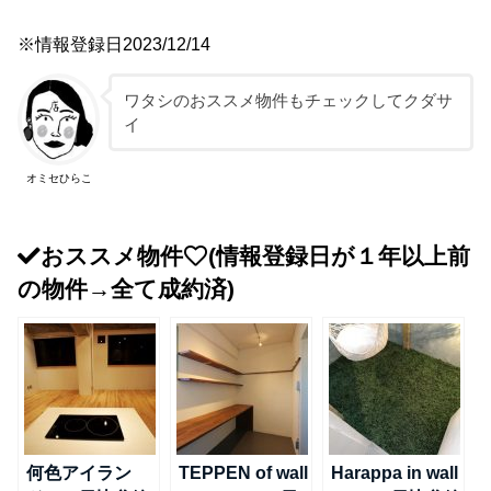
※情報登録日2023/12/14
ワタシのおススメ物件もチェックしてクダサ
イ
オミセひらこ
おススメ物件
(情報登録日が１年以上前
の物件→全て成約済)
何色アイラン
TEPPEN of wall
Harappa in wall