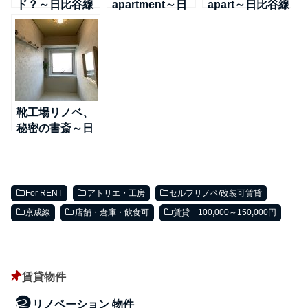
ド？～日比谷線
apartment～日
apart～日比谷線
＠南千住
比谷線＠南千住
＠南千住
靴工場リノベ、
秘密の書斎～日
比谷線＠南千住
For RENT
アトリエ・工房
セルフリノベ/改装可賃貸
京成線
店舗・倉庫・飲食可
賃貸 100,000～150,000円
賃貸物件
リノベーション 物件