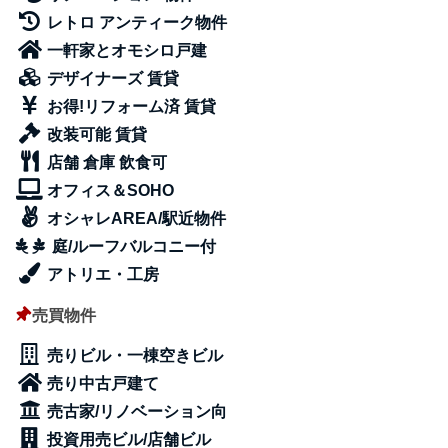
レトロ アンティーク物件
一軒家とオモシロ戸建
デザイナーズ 賃貸
お得!リフォーム済 賃貸
改装可能 賃貸
店舗 倉庫 飲食可
オフィス＆SOHO
オシャレAREA/駅近物件
庭/ルーフバルコニー付
アトリエ・工房
売買物件
売りビル・一棟空きビル
売り中古戸建て
売古家/リノベーション向
投資用売ビル/店舗ビル