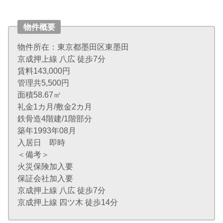
物件概要
物件所在：東京都墨田区東墨田
京成押上線 八広 徒歩7分
賃料143,000円
管理共5,500円
面積58.67㎡
礼金1カ月/敷金2カ月
鉄骨造4階建/1階部分
築年1993年08月
入居日 即時
＜備考＞
火災保険加入要
保証会社加入要
京成押上線 八広 徒歩7分
京成押上線 四ツ木 徒歩14分