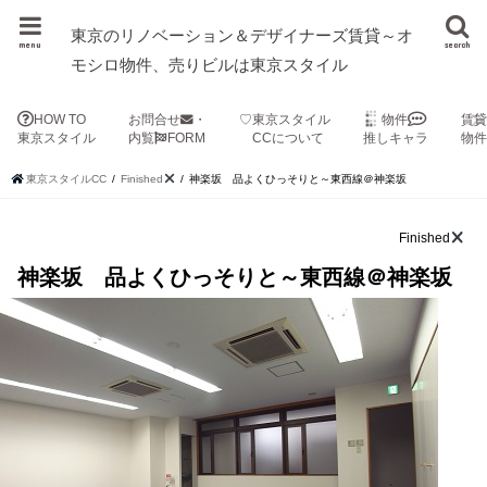
東京のリノベーション＆デザイナーズ賃貸～オ
menu
search
モシロ物件、売りビルは東京スタイル
HOW TO
お問合せ
・
♡東京スタイル
物件
賃
東京スタイル
内覧
FORM
CCについて
推しキャラ
物
東京スタイルCC
Finished
神楽坂 品よくひっそりと～東西線＠神楽坂
Finished
神楽坂 品よくひっそりと～東西線＠神楽坂