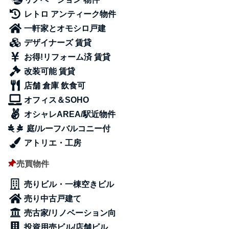
レトロ アンティーク物件
一軒家とオモシロ戸建
デザイナーズ 賃貸
お得!リフォーム済 賃貸
改装可能 賃貸
店舗 倉庫 飲食可
オフィス＆SOHO
オシャレAREA/駅近物件
庭/ルーフバルコニー付
アトリエ・工房
売買物件
売りビル・一棟空きビル
売り中古戸建て
売古家/リノベーション向
投資用売ビル/店舗ビル