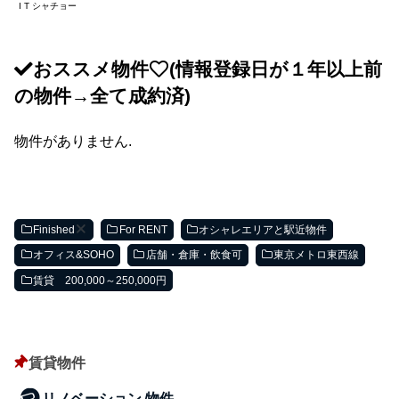
I T シャチョー
おススメ物件
(情報登録日が１年以上前
の物件→全て成約済)
物件がありません.
Finished
For RENT
オシャレエリアと駅近物件
オフィス&SOHO
店舗・倉庫・飲食可
東京メトロ東西線
賃貸 200,000～250,000円
賃貸物件
リノベーション 物件