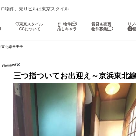
シロ物件、売りビルは東京スタイル
・
♡東京スタイル
物件
賃貸＆売買
リノ
M
CCについて
推しキャラ
物件募集
浜東北線＠王子
Finished
三つ指ついてお出迎え～京浜東北