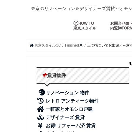
東京のリノベーション＆デザイナーズ賃貸～オモ
HOW TO
お問合せ
東京スタイル
内覧
FOR
東京スタイルCC
Finished
三つ指ついてお出迎え～京
賃貸物件
リノベーション 物件
レトロ アンティーク物件
一軒家とオモシロ戸建
デザイナーズ 賃貸
お得!リフォーム済 賃貸