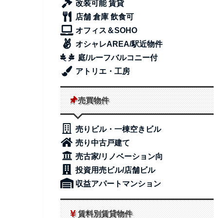
改装可能 賃貸
店舗 倉庫 飲食可
オフィス＆SOHO
オシャレAREA/駅近物件
庭/ルーフバルコニー付
アトリエ・工房
売買物件
売りビル・一棟空きビル
売り中古戸建て
売古家/リノベーション向
投資用売ビル/店舗ビル
収益アパートマンション
賃料別賃貸物件