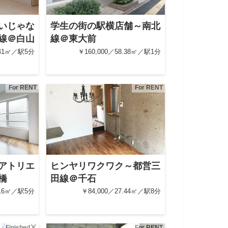
いじゃな
学生の街の駅横店舗～南北
線＠白山
線＠東大前
.41㎡／駅5分
￥160,000／58.38㎡／駅1分
For RENT
For RENT
アトリエ
ヒンヤリワクワク～都営三
橋
田線＠千石
.16㎡／駅5分
￥84,000／27.44㎡／駅8分
Finished
For RENT