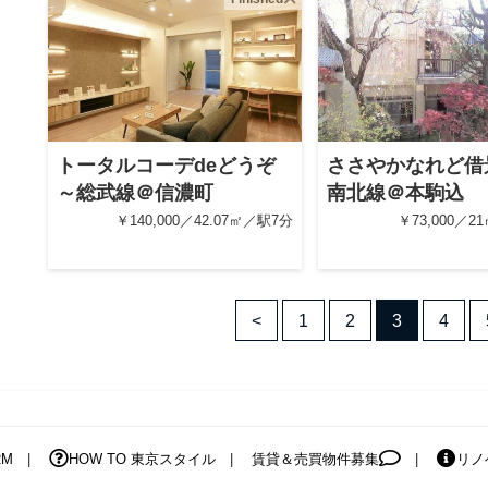
トータルコーデdeどうぞ
ささやかなれど借
～総武線＠信濃町
南北線＠本駒込
￥140,000／42.07㎡／駅7分
￥73,000／
<
1
2
3
4
RM
HOW TO 東京スタイル
賃貸＆売買物件募集
リノ