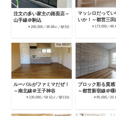
マッシロだってい
注文の多い家主の路面店～
いか！～都営三田
山手線＠駒込
￥173,000／48
￥200,000／38.08㎡／駅3分
For RENT
ルーバルがファミマだぜ！
ブロック彩る質感
～南北線＠王子神谷
～都営新宿線＠曙
￥130,000／58.52㎡／駅13分
￥85,000／20
Finished