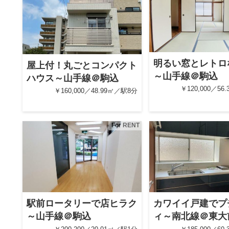
明るい窓とレトロ
屋上付！丸ごとコンパクト
～山手線＠駒込
ハウス～山手線＠駒込
￥120,000／56
￥160,000／48.99㎡／駅8分
For RENT
駅前ロータリーで店ヒラク
カワイイ戸建でプ
～山手線＠駒込
ィ～南北線＠東大