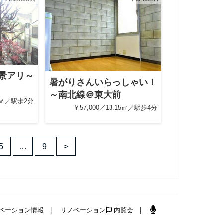
景アリ～
暑がりさんいらっしゃい！
～南北線＠東大前
21㎡／駅歩2分
￥57,000／13.15㎡／駅歩4分
5
…
9
>
ベーション情報
リノベーション
内覧会