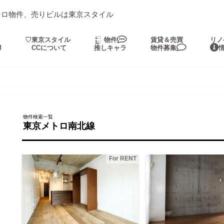
シロ物件、売りビルは東京スタイル
・
♡東京スタイル
物件
賃貸＆売買
リノ
M
CCについて
推しキャラ
物件募集
物件検索一覧
東京メトロ南北線
For RENT