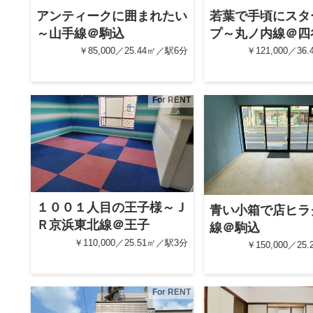
アンティークに囲まれたい
若葉で手頃にスタ
～山手線＠駒込
プ～丸ノ内線＠四
￥85,000／25.44㎡／駅6分
￥121,000／36
For RENT
１００１人目の王子様～Ｊ
青い小箱で店ヒラ
Ｒ京浜東北線＠王子
線＠駒込
￥110,000／25.51㎡／駅3分
￥150,000／25
For RENT