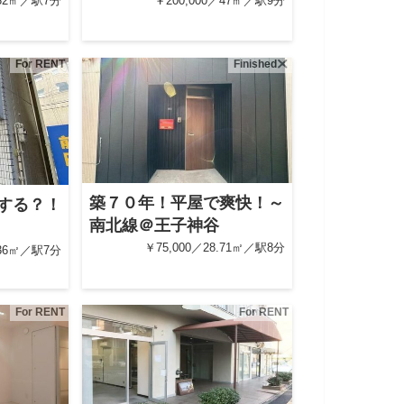
.32㎡／駅7分
￥200,000／47㎡／駅9分
For RENT
Finished
築７０年！平屋で爽快！～
する？！
南北線＠王子神谷
￥75,000／28.71㎡／駅8分
.36㎡／駅7分
For RENT
For RENT