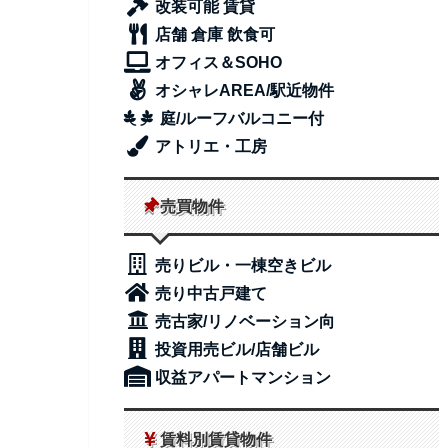
改装可能 賃貸
店舗 倉庫 飲食可
オフィス＆SOHO
オシャレAREA/駅近物件
庭/ルーフバルコニー付
アトリエ・工房
売買物件
売りビル・一棟空きビル
売り中古戸建て
売古家/リノベーション向
投資用売ビル/店舗ビル
収益アパートマンション
賃料別賃貸物件