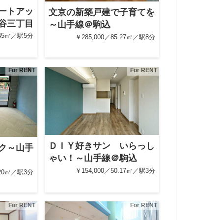
ートアッ
文京の新築戸建で子育てを
谷三丁目
～山手線＠駒込
.45㎡／駅5分
￥285,000／85.27㎡／駅8分
For RENT
For RENT
ＤＩＹ好きサン いらっし
ク～山手
ゃい！～山手線＠駒込
￥154,000／50.17㎡／駅3分
.20㎡／駅3分
For RENT
For RENT