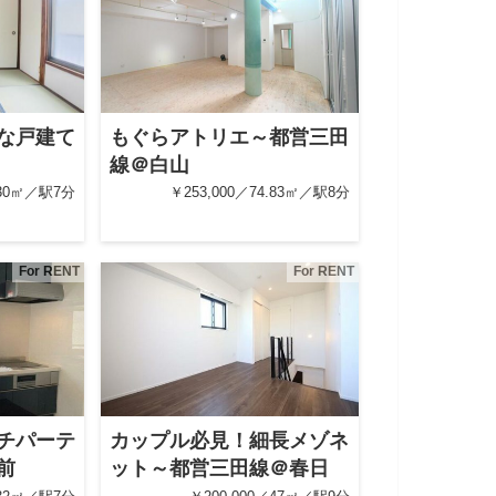
な戸建て
もぐらアトリエ～都営三田
線＠白山
.30㎡／駅7分
￥253,000／74.83㎡／駅8分
For RENT
For RENT
チパーテ
カップル必見！細長メゾネ
前
ット～都営三田線＠春日