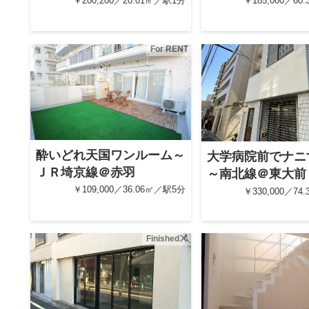
￥200,200／20.01㎡／駅1分
￥185,000／60
For RENT
酔いどれ天国ワンルーム～
大学病院前でナニ
ＪＲ埼京線＠赤羽
～南北線＠東大前
￥109,000／36.06㎡／駅5分
￥330,000／74
Finished