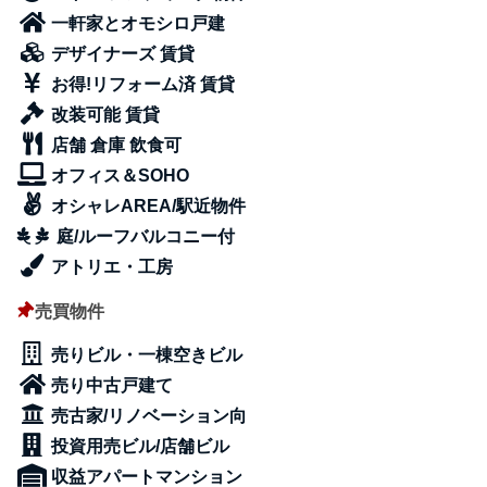
一軒家とオモシロ戸建
デザイナーズ 賃貸
お得!リフォーム済 賃貸
改装可能 賃貸
店舗 倉庫 飲食可
オフィス＆SOHO
オシャレAREA/駅近物件
庭/ルーフバルコニー付
アトリエ・工房
売買物件
売りビル・一棟空きビル
売り中古戸建て
売古家/リノベーション向
投資用売ビル/店舗ビル
収益アパートマンション