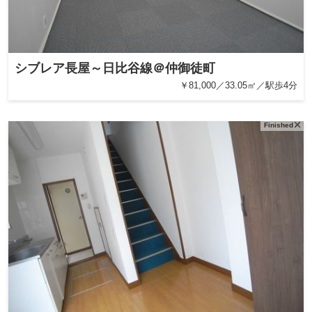
シブレア長屋～日比谷線＠仲御徒町
￥81,000／33.05㎡／駅歩4分
Finished