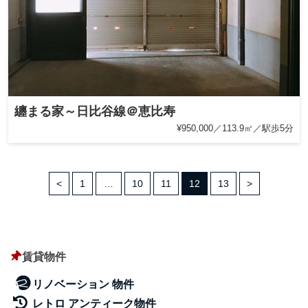
纏まる家～日比谷線＠恵比寿
¥950,000／113.9㎡／駅歩5分
<
1
…
10
11
12
13
>
賃貸物件
リノベーション 物件
レトロ アンティーク物件