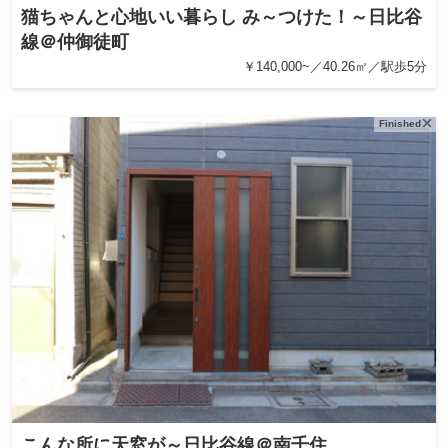
猫ちゃんと心地いい暮らし み～つけた！～日比谷
線＠仲御徒町
￥140,000~／40.26㎡／駅歩5分
Finished
こんな所に天窓が～日比谷線＠南千住