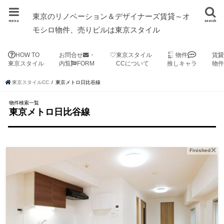
東京のリノベーション＆デザイナーズ賃貸～オ
menu
search
モシロ物件、売りビルは東京スタイル
HOW TO
お問合せ
・
♡東京スタイル
物件
賃
東京スタイル
内覧
FORM
CCについて
推しキャラ
物
東京スタイルCC
東京メトロ日比谷線
物件検索一覧
東京メトロ日比谷線
Finished