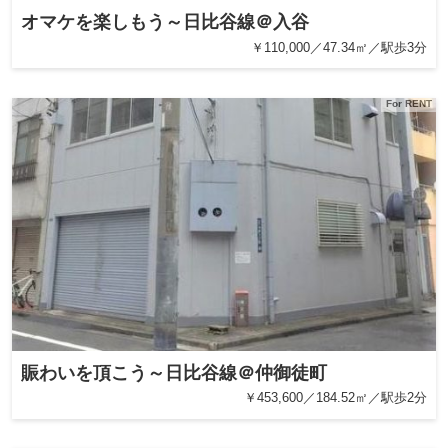
オマケを楽しもう～日比谷線＠入谷
￥110,000／47.34㎡／駅歩3分
For RENT
賑わいを頂こう～日比谷線＠仲御徒町
￥453,600／184.52㎡／駅歩2分