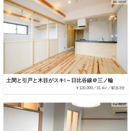
For RENT
土間と引戸と木目がスキ!～日比谷線＠三ノ輪
￥120,000／31.4㎡／駅歩3分
For RENT