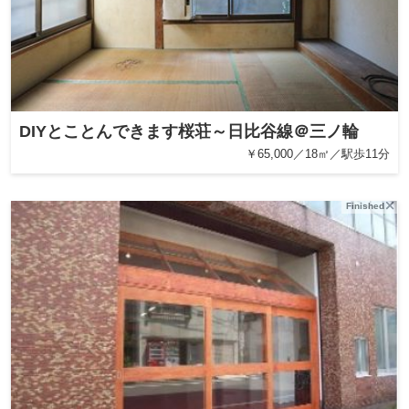
DIYとことんできます桜荘～日比谷線＠三ノ輪
￥65,000／18㎡／駅歩11分
Finished