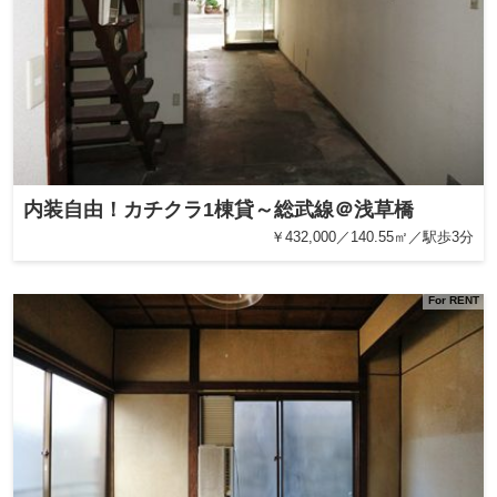
内装自由！カチクラ1棟貸～総武線＠浅草橋
￥432,000／140.55㎡／駅歩3分
For RENT