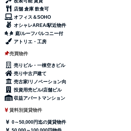
改装可能 賃貸
店舗 倉庫 飲食可
オフィス＆SOHO
オシャレAREA/駅近物件
庭/ルーフバルコニー付
アトリエ・工房
売買物件
売りビル・一棟空きビル
売り中古戸建て
売古家/リノベーション向
投資用売ビル/店舗ビル
収益アパートマンション
賃料別賃貸物件
0～50,000円迄の賃貸物件
50,000～100,000円物件