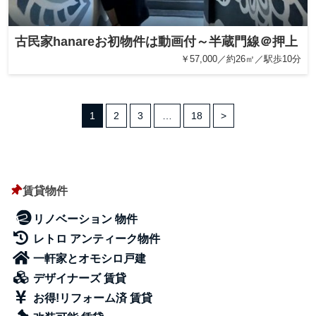
古民家hanareお初物件は動画付～半蔵門線＠押上
￥57,000／約26㎡／駅歩10分
1
2
3
…
18
>
賃貸物件
リノベーション 物件
レトロ アンティーク物件
一軒家とオモシロ戸建
デザイナーズ 賃貸
お得!リフォーム済 賃貸