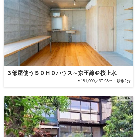
３部屋使うＳＯＨＯハウス～京王線＠桜上水
￥181,000／37.98㎡／駅歩2分
For RENT