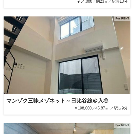
￥54,000／約23㎡／駅歩10分
For RENT
マンゾク三昧メゾネット～日比谷線＠入谷
￥198,000／45.87㎡ ／駅歩9分
For RENT