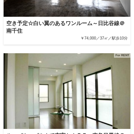
空き予定☆白い翼のあるワンルーム～日比谷線＠
南千住
￥74,000／37㎡／駅歩10分
For RENT