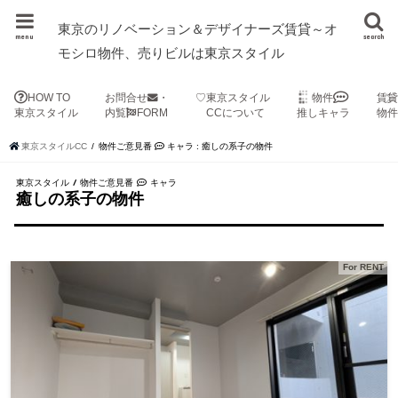
東京のリノベーション＆デザイナーズ賃貸～オ
menu
search
モシロ物件、売りビルは東京スタイル
HOW TO
お問合せ
・
♡東京スタイル
物件
賃
東京スタイル
内覧
FORM
CCについて
推しキャラ
物
東京スタイルCC
物件ご意見番
キャラ : 癒しの系子の物件
東京スタイル / 物件ご意見番
キャラ
癒しの系子の物件
For RENT