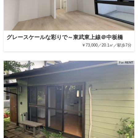
グレースケールな彩りで～東武東上線＠中板橋
￥73,000／20.1㎡／駅歩7分
For RENT