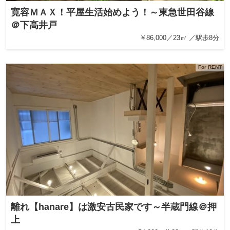
寛容ＭＡＸ！平屋生活始めよう！～東急世田谷線
＠下高井戸
￥86,000／23㎡ ／駅歩8分
For RENT
離れ【hanare】は激安古民家です～半蔵門線＠押
上