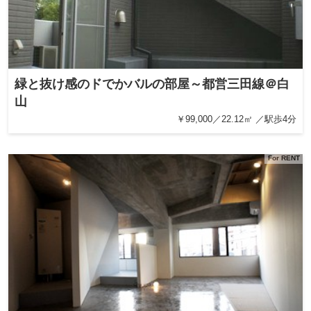
緑と抜け感のドでかバルの部屋～都営三田線＠白
山
￥99,000／22.12㎡ ／駅歩4分
For RENT