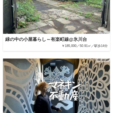
緑の中の小屋暮らし～有楽町線@氷川台
￥185,000／50.91㎡／駅歩14分
For RENT