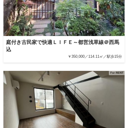
庭付き古民家で快適ＬＩＦＥ～都営浅草線＠西馬
込
￥350,000／114.11㎡／駅歩15分
For RENT