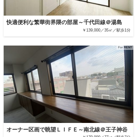
快適便利な繁華街界隈の部屋～千代田線＠湯島
￥139,000／35㎡／駅歩1分
For RENT
オーナー区画で眺望ＬＩＦＥ～南北線＠王子神谷