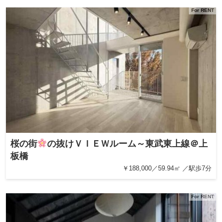
For RENT
桜の街
の抜けＶＩＥＷルーム～東武東上線＠上
板橋
￥188,000／59.94㎡ ／駅歩7分
For RENT