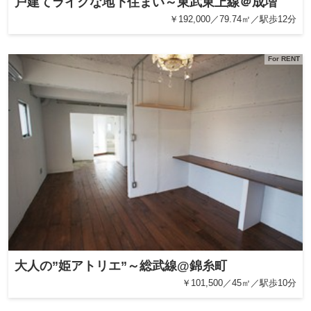
戸建てライクな地下住まい～東武東上線＠成増
￥192,000／79.74㎡／駅歩12分
For RENT
大人の”姫アトリエ”～総武線@錦糸町
￥101,500／45㎡／駅歩10分