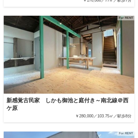
￥170,000／77㎡／駅歩7分
For RENT
新感覚古民家 しかも御池と庭付き～南北線＠西
ケ原
￥280,000／103.75㎡／駅歩8分
For RENT