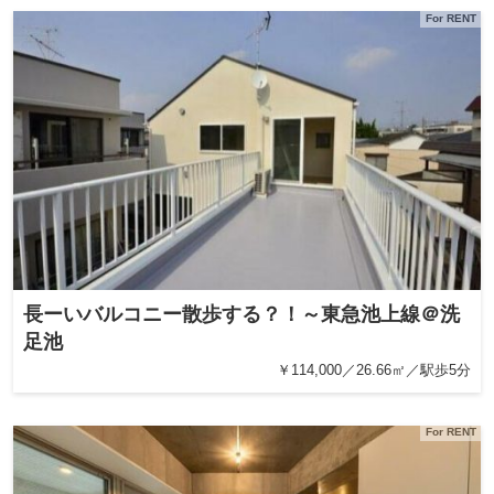
For RENT
長ーいバルコニー散歩する？！～東急池上線＠洗
足池
￥114,000／26.66㎡／駅歩5分
For RENT