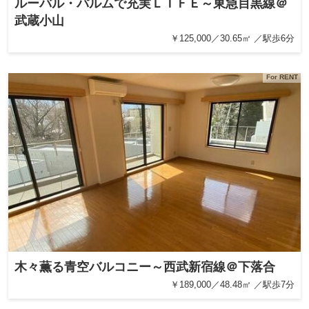
ルーバル・パルムで充実ＬＩＦＥ～東急目黒線＠
武蔵小山
￥125,000／30.65㎡ ／駅歩6分
For RENT
木々薫る青空バルコニー～西武新宿線＠下落合
￥189,000／48.48㎡ ／駅歩7分